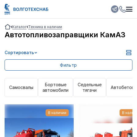
Каталог
Техника в наличии
Автотопливозаправщики КамАЗ
Сортировать
Выбрано:
0
Очистить фильтр
Фильтр
Колесная формула
Бортовые
Седельные
Мощность двигателя
Cамосвалы
Автобетоно
автомобили
тягачи
Марка двигателя
В наличии
В налич
Тип кабины