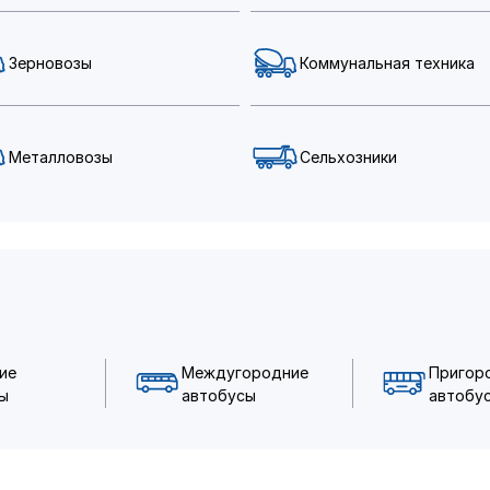
Зерновозы
Коммунальная техника
Металловозы
Сельхозники
ие
Междугородние
Пригор
ы
автобусы
автобу