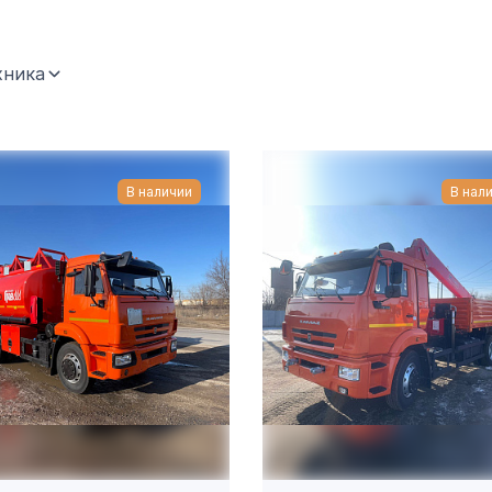
хника
В наличии
В нал