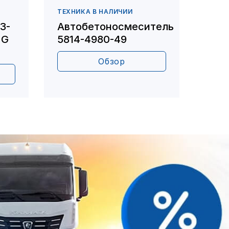
ТЕХНИКА В НАЛИЧИИ
БОРТ
3-
Автобетоносмеситель
Авт
NG
5814-4980-49
4308
Обзор