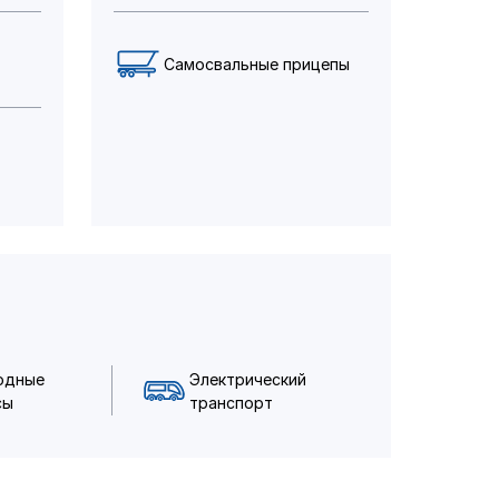
Самосвальные прицепы
одные
Электрический
сы
транспорт