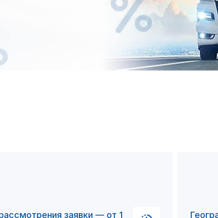
45143
рассмотрения заявки — от 1
Геогр