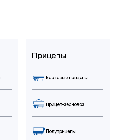
Прицепы
и
Бортовые прицепы
Прицеп-зерновоз
Полуприцепы