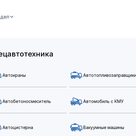
здел
ецавтотехника
Автокраны
Автотопливозаправщик
Автобетоносмеситель
Автомобиль с КМУ
Автоцистерна
Вакуумные машины