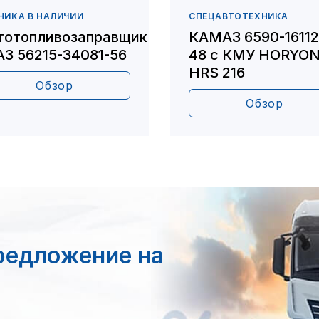
НИКА В НАЛИЧИИ
СПЕЦАВТОТЕХНИКА
тотопливозаправщик
КАМАЗ 6590-16112
АЗ 56215-34081-56
48 с КМУ HORYO
HRS 216
Обзор
Обзор
редложение на