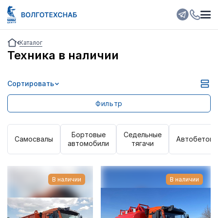
Каталог
Техника в наличии
Сортировать
Выбрано:
0
Очистить фильтр
Фильтр
Колесная формула
Бортовые
Седельные
Грузоподъемность
Cамосвалы
Автобетоно
автомобили
тягачи
Мощность двигателя
В наличии
В наличии
Марка двигателя