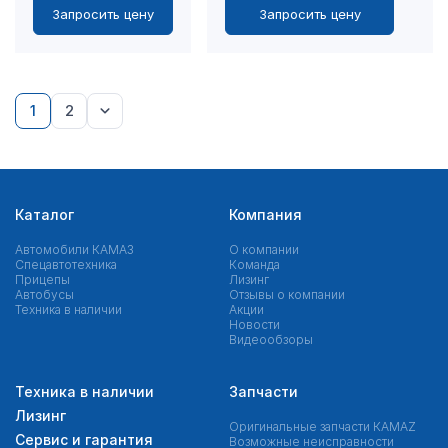
Запросить цену
Запросить цену
1
2
Каталог
Компания
Автомобили КАМАЗ
О компании
Спецавтотехника
Команда
Прицепы
Лизинг
Автобусы
Отзывы о компании
Техника в наличии
Акции
Новости
Видеообзоры
Техника в наличии
Запчасти
Лизинг
Оригинальные запчасти КAMAZ
Сервис и гарантия
Возможные неисправности