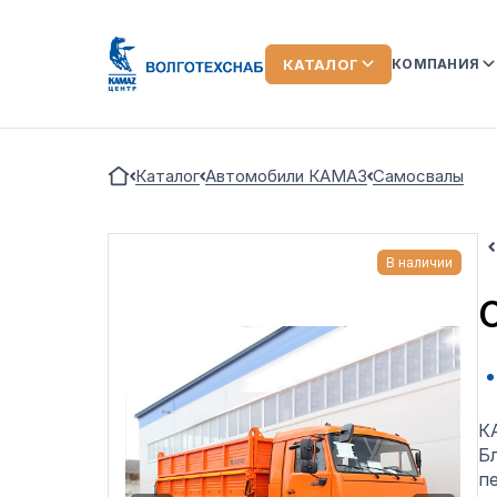
КАТАЛОГ
КОМПАНИЯ
О КОМПАН
Каталог
Автомобили КАМАЗ
Самосвалы
КОМАНДА
ЛИЗИНГ
В наличии
ОТЗЫВЫ О
АКЦИИ
НОВОСТИ
ВИДЕООБ
К
Б
п