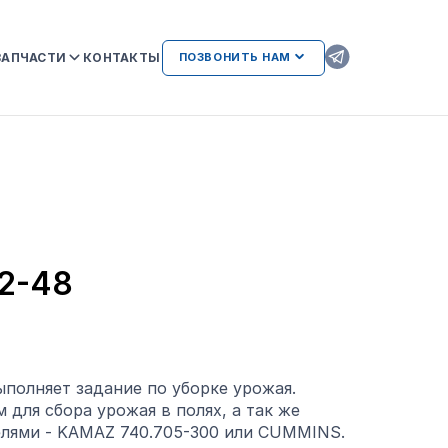
ЗАПЧАСТИ
КОНТАКТЫ
ПОЗВОНИТЬ НАМ
ОРИГИНАЛЬНЫЕ ЗАПЧАСТИ
КAMAZ
АТЕЛЬСТВА
AMAZ И
ВОЗМОЖНЫЕ НЕИСПРАВНОСТИ
ДВИГАТЕЛЕЙ ПРИ
ИСПОЛЬЗОВАНИИ
НЕОРИГИНАЛЬНЫХ ЗАПЧАСТЕЙ
ЛИЕНТАМ
2-48
ыполняет задание по уборке урожая.
 для сбора урожая в полях, а так же
телями - KAMAZ 740.705-300 или CUMMINS.