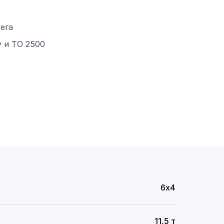
ега
 и ТО 2500
6х4
11,5 т