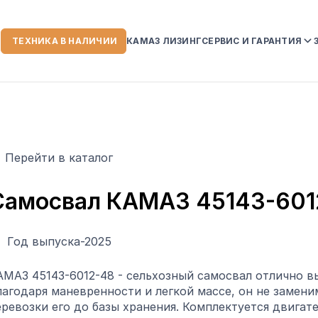
ТЕХНИКА В НАЛИЧИИ
КАМАЗ ЛИЗИНГ
СЕРВИС И ГАРАНТИЯ
ИИ
СЕРВИСНЫЙ ЦЕНТР
ГАРАНТИЙНЫЕ ОБЯЗ
НА АВТОТЕХНИКУ K
УСЛОВИЯ ГАРАНТИИ
Перейти в каталог
СЛУЖБА ПОМОЩИ К
 КОМПАНИИ
Самосвал КАМАЗ 45143-601
Год выпуска-2025
ЗОРЫ
АМАЗ 45143-6012-48 - сельхозный самосвал отлично в
лагодаря маневренности и легкой массе, он не заменим
еревозки его до базы хранения. Комплектуется двига