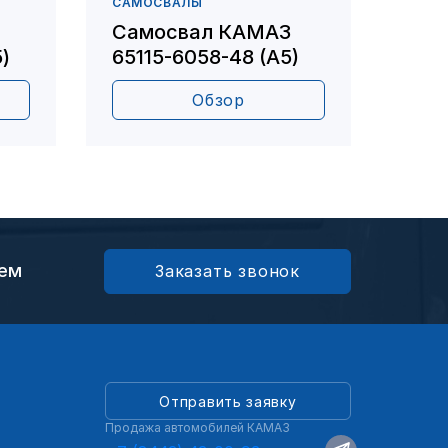
САМОСВАЛЫ
САМО
Самосвал КАМАЗ
Сам
)
65115-6058-48 (А5)
651
Обзор
ием
Заказать звонок
Отправить заявку
Продажа автомобилей КАМАЗ