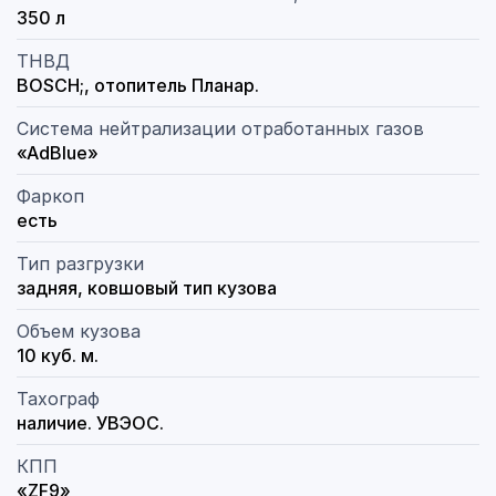
350 л
ТНВД
BOSCH;, отопитель Планар.
Система нейтрализации отработанных газов
«AdBlue»
Фаркоп
есть
Тип разгрузки
задняя, ковшовый тип кузова
Объем кузова
10 куб. м.
Тахограф
наличие. УВЭОС.
КПП
«ZF9»