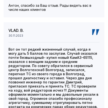
Антон, спасибо за Ваш отзыв. Рады видеть вас в
числе наших клиентов
VLAD. B.
30.11.2023
Вот он тот редкий жизненный случай, когда я
могу дать 5 баллов по заслугам. Случай оказался
почти безвыходный- купил новый КамАЗ-65115,
оказался с воющим задним и средним
редуктором. По совету обратился в сервисный
центр Волготехснаб Волгоград, записался,
перегнал ТС из своего города в Волгоград,
прошел диагностику и оставил. Через два дня
позвонил инженер по гарантии Дмитрий,
пригласил приехать и принять ТС. ТС проверили
на ходу, вой редукторов исчез !!! Документы
оформили моментально и мы довольные уехали в
свой город. Огромное спасибо профессионалу
агрегатчику, сумевшему отрегулировать пятно
контакта на конических парах обоих редукторов.