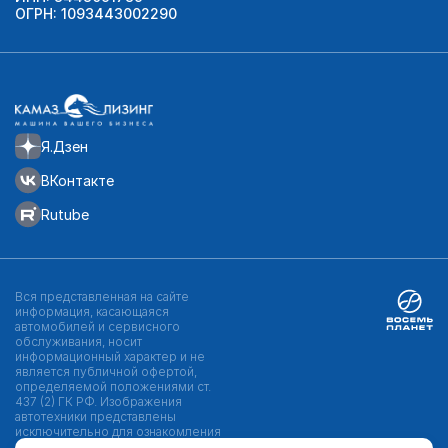
ОГРН: 1093443002290
Я.Дзен
ВКонтакте
Rutube
Вся представленная на сайте
информация, касающаяся
автомобилей и сервисного
обслуживания, носит
информационный характер и не
является публичной офертой,
определяемой положениями ст.
437 (2) ГК РФ. Изображения
автотехники представлены
исключительно для ознакомления
и могут отличаться от реальных.