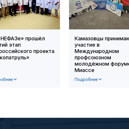
«НЕФАЗе» прошёл
Камазовцы принима
тий этап
участие в
российского проекта
Международном
копатруль»
профсоюзном
молодёжном форуме
Миассе
обнее
Подробнее