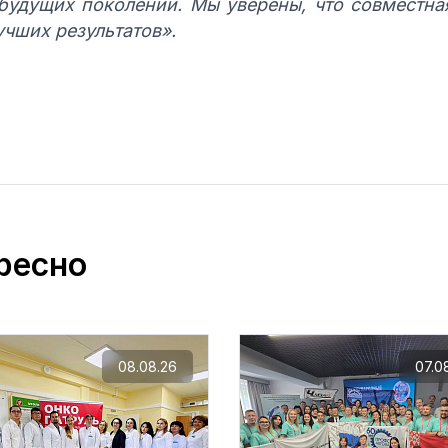
 будущи
х поколений. Мы уверены, что совместна
учших результатов».
ресно
08.08.26
07.0