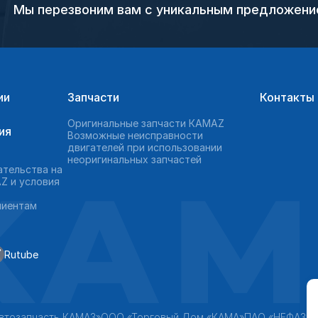
Мы перезвоним вам с уникальным предложен
ии
Запчасти
Контакты
Оригинальные запчасти КAMAZ
ия
Возможные неисправности
двигателей при использовании
неоригинальных запчастей
KAM
ательства на
Z и условия
лиентам
Rutube
втозапчасть КАМАЗ»
ООО «Торговый Дом «КАМА»
ПАО «НЕФАЗ»