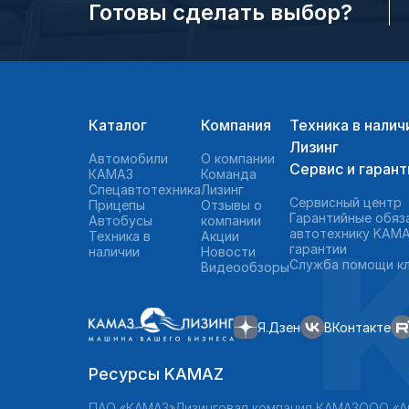
Готовы сделать выбор?
Каталог
Компания
Техника в налич
Лизинг
Автомобили
О компании
Сервис и гарант
КАМАЗ
Команда
Спецавтотехника
Лизинг
Сервисный центр
Прицепы
Отзывы о
Гарантийные обяз
Автобусы
компании
автотехнику KAMA
Техника в
Акции
гарантии
наличии
Новости
Служба помощи к
Видеообзоры
Я.Дзен
ВКонтакте
Ресурсы KAMAZ
ПАО «КАМАЗ»
Лизинговая компания КАМАЗ
ООО «А