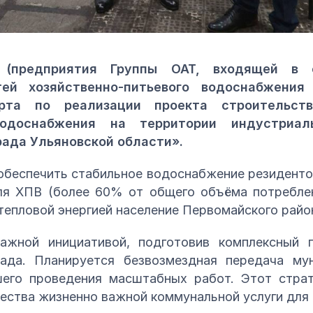
(предприятия Группы ОАТ, входящей в 
тей хозяйственно-питьевого водоснабжения
рта по реализации проекта строительств
 водоснабжения на территории индустриал
ада Ульяновской области».
 обеспечить стабильное водоснабжение резидент
ля ХПВ (более 60% от общего объёма потребле
тепловой энергией население Первомайского район
жной инициативой, подготовив комплексный п
ада. Планируется безвозмездная передача мун
его проведения масштабных работ. Этот страт
ества жизненно важной коммунальной услуги для 