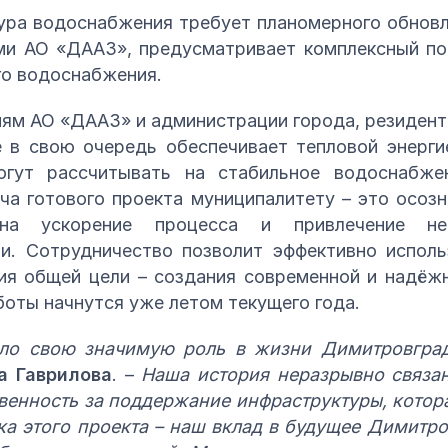
ра водоснабжения требует планомерного обновле
ми АО «ДААЗ», предусматривает комплексный по
го водоснабжения.
иям АО «ДААЗ» и администрации города, резиден
 в свою очередь обеспечивает тепловой энерги
огут рассчитывать на стабильное водоснабже
ча готового проекта муниципалитету – это осоз
 на ускорение процесса и привлечение н
и. Сотрудничество позволит эффективно испол
ия общей цели – создания современной и надёж
боты начнутся уже летом текущего года.
ло свою значимую роль в жизни Димитровгра
а Гаврилова
. –
Наша история неразрывно связан
венность за поддержание инфраструктуры, кото
а этого проекта – наш вклад в будущее Димитро