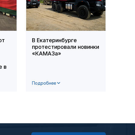
ют
В Екатеринбурге
Кама
протестировали новинки
учас
«КАМАЗа»
«Мол
 в
Подробнее
Подро