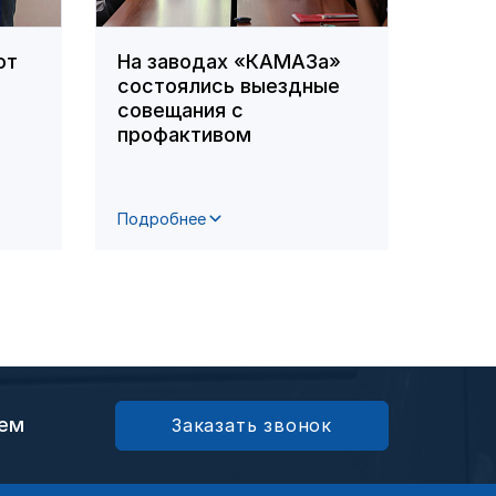
ют
На заводах «КАМАЗа»
В ПА
состоялись выездные
орга
совещания с
по д
профактивом
сотр
цент
Подробнее
Подро
ием
Заказать звонок