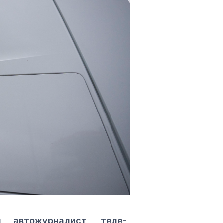
автожурналист, теле-,