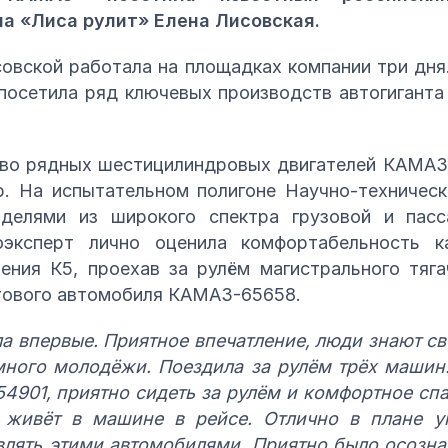
а «Лиса рулит» Елена Лисовская.
овской работала на площадках компании три дня.
посетила ряд ключевых производств автогигант
во рядных шестицилиндровых двигателей КАМАЗ 
р. На испытательном полигоне Научно-техническ
делями из широкого спектра грузовой и пасс
оэксперт лично оценила комфортабельность 
ления К5, проехав за рулём магистрального тяг
ового автомобиля КАМАЗ-65658.
а впервые. Приятное впечатление, люди знают св
много молодёжи. Поездила за рулём трёх машин
4901, приятно сидеть за рулём и комфортное спа
 живёт в машине в рейсе. Отлично в плане у
лять этими автомобилями. Приятно было осознат