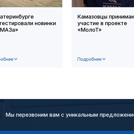
катеринбурге
Камазовцы принима
тестировали новинки
участие в проекте
АМАЗа»
«МолоТ»
обнее
Подробнее
Мы перезвоним вам с уникальным предложен