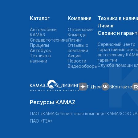
Каталог
Компания
Техника в налич
Лизинг
Автомобили
О компании
Сервис и гарант
КАМАЗ
Команда
Спецавтотехника
Лизинг
Сервисный центр
Прицепы
Отзывы о
Гарантийные обяз
Автобусы
компании
автотехнику KAMA
Техника в
Акции
гарантии
наличии
Новости
Служба помощи к
Видеообзоры
Я.Дзен
ВКонтакте
Ресурсы KAMAZ
ПАО «КАМАЗ»
Лизинговая компания КАМАЗ
ООО «А
ПАО «ТЗА»