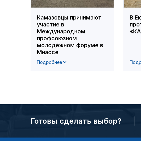
Камазовцы принимают
В Е
участие в
про
Международном
«К
профсоюзном
молодёжном форуме в
Миассе
Подробнее
Подр
Готовы сделать выбор?