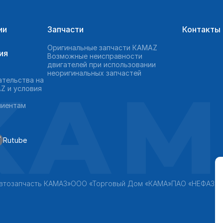
ии
Запчасти
Контакты
Оригинальные запчасти КAMAZ
ия
Возможные неисправности
двигателей при использовании
неоригинальных запчастей
KAM
ательства на
Z и условия
лиентам
Rutube
втозапчасть КАМАЗ»
ООО «Торговый Дом «КАМА»
ПАО «НЕФАЗ»