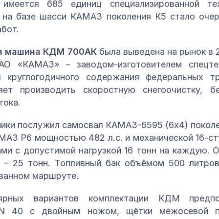
имеется 685 единиц специализированной тех
на базе шасси КАМАЗ поколения К5 стало очер
бот.
я машина КДМ 700АК
была выведена на рынок в 
АО «КАМАЗ» – заводом-изготовителем спецтех
 круглогодичного содержания федеральных тр
ет производить скоростную снегоочистку, б
тока.
ники послужил самосвал КАМАЗ-6595 (6х4) покол
АЗ Р6 мощностью 482 л.с. и механической 16-ст
ми с допустимой нагрузкой 16 тонн на каждую. 
ь – 25 тонн. Топливный бак объёмом 500 литро
ованном маршруте.
ярных вариантов комплектации КДМ предпол
MN 40 с двойным ножом, щётки межосевой п