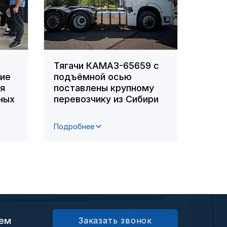
Тягачи КАМАЗ-65659 с
Сотр
ние
подъёмной осью
вошл
ля
поставлены крупному
побе
ных
перевозчику из Сибири
респ
фото
Подробнее
Подро
ием
Заказать звонок