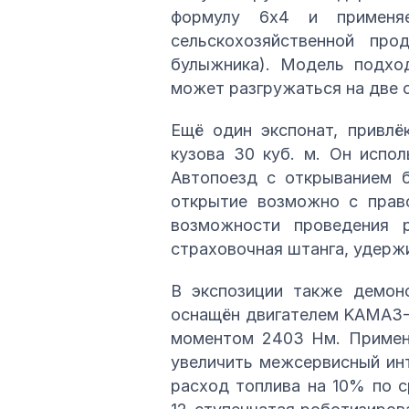
формулу 6х4 и применяе
сельскохозяйственной пр
булыжника). Модель подход
может разгружаться на две ст
Ещё один экспонат, привлё
кузова 30 куб. м. Он испол
Автопоезд с открыванием б
открытие возможно с право
возможности проведения 
страховочная штанга, удерж
В экспозиции также демон
оснащён двигателем KAMAЗ-9
моментом 2403 Нм. Примене
увеличить межсервисный инте
расход топлива на 10% по 