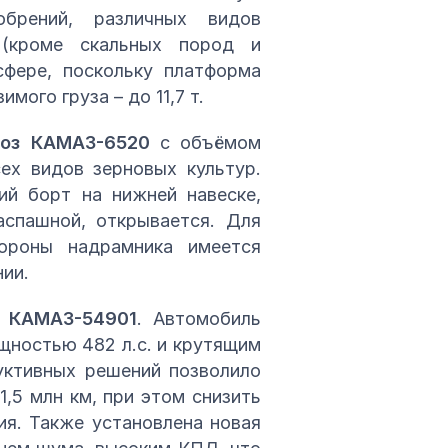
брений, различных видов
 (кроме скальных пород и
сфере, поскольку платформа
мого груза – до 11,7 т.
воз КАМАЗ-6520
с объёмом
сех видов зерновых культур.
ий борт на нижней навеске,
аспашной, открывается. Для
ороны надрамника имеется
ии.
я
КАМАЗ-54901
. Автомобиль
щностью 482 л.с. и крутящим
уктивных решений позволило
1,5 млн км, при этом снизить
я. Также установлена новая