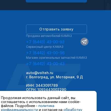
Отправить заявку
Продажа автомобилей КАМАЗ
+7 (8443) 43-00-93
Сервисный центр КАМАЗ
AZ
+7 (8442) 43-00-56
Магазин оригинальных запчастей КАМАЗ
+7 (8442) 43-00-43
auto@volteh.ru
г. Волгоград, ул. Моторная, 9 Д
ИНН: 3443091789
ОГРН: 1093443002290
Продолжая использовать данный сайт, вы
соглашаетесь с использованием нами cookie-
файлов. Подробнее -
политика
конфиденциальности
и согласие на
обработку