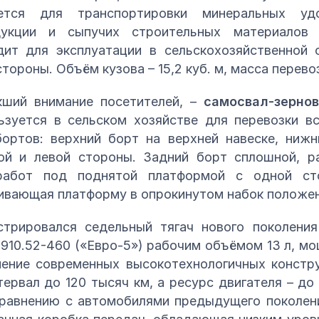
тся для транспортировки минеральных удо
одукции и сыпучих строительных материалов
ит для эксплуатации в сельскохозяйственной 
ороны. Объём кузова – 15,2 куб. м, масса перевози
кший внимание посетителей, –
самосвал-зерно
ьзуется в сельском хозяйстве для перевозки в
ортов: верхний борт на верхней навеске, нижн
й и левой стороны. Задний борт сплошной, р
работ под поднятой платформой с одной ст
ивающая платформу в опрокинутом набок положен
стрировался седельный тягач нового поколени
10.52-460 («Евро-5») рабочим объёмом 13 л, мо
ние современных высокотехнологичных констр
рвал до 120 тысяч км, а ресурс двигателя – до 
сравнению с автомобилями предыдущего поколени