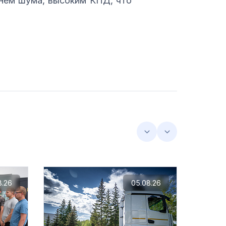
внем шума, высоким КПД, что
8.26
05.08.26