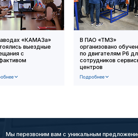
заводах «КАМАЗа»
В ПАО «ТМЗ»
тоялись выездные
организовано обуче
ещания с
по двигателям Р6 д
фактивом
сотрудников сервис
центров
обнее
Подробнее
Мы перезвоним вам с уникальным предложен