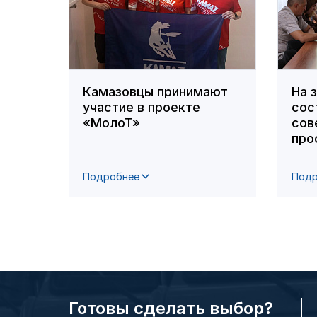
Камазовцы принимают
На 
участие в проекте
сос
«МолоТ»
сов
про
Подробнее
Подр
Готовы сделать выбор?