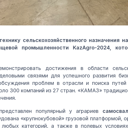
технику сельскохозяйственного назначения н
ищевой промышленности KazAgro-2024, кот
монстрировать достижения в области сельск
деловыми связями для успешного развития биз
бсуждения проблем в отрасли и поиска путей
коло 300 компаний из 27 стран. «КАМАЗ» традицио
чения.
представлен популярный у аграриев
самосва
дована «крупнокубовой» грузовой платформой, о
 любых категорий, а также в полевых условия