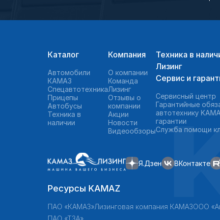
Каталог
Компания
Техника в налич
Лизинг
Автомобили
О компании
Сервис и гарант
КАМАЗ
Команда
Спецавтотехника
Лизинг
Сервисный центр
Прицепы
Отзывы о
Гарантийные обяз
Автобусы
компании
автотехнику KAMA
Техника в
Акции
гарантии
наличии
Новости
Служба помощи к
Видеообзоры
Я.Дзен
ВКонтакте
Ресурсы KAMAZ
ПАО «КАМАЗ»
Лизинговая компания КАМАЗ
ООО «А
ПАО «ТЗА»