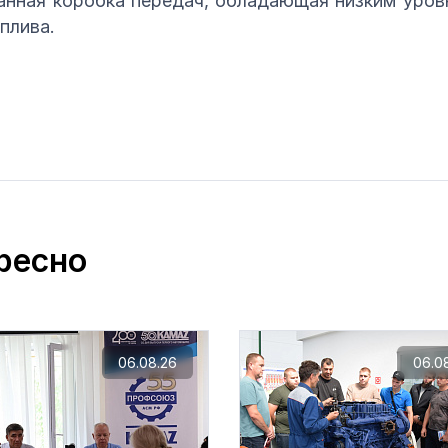
анная коробка передач, обладающая низким уро
плива.
ресно
06.08.26
06.0