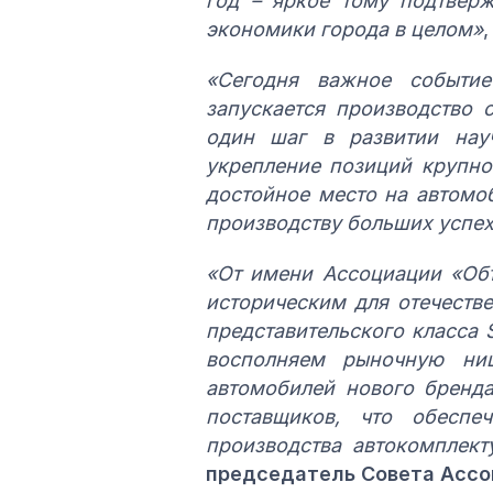
год – яркое тому подтверж
экономики города в целом»
«Сегодня важное событие
запускается производство 
один шаг в развитии науч
укрепление позиций крупно
достойное место на автомо
производству больших успе
«От имени Ассоциации «Объ
историческим для отечеств
представительского класса
восполняем рыночную ниш
автомобилей нового бренда
поставщиков, что обеспе
производства автокомплек
председатель Совета Ассо