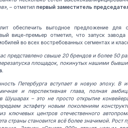
ов»
, – отметил
первый заместитель председате
олит обеспечить выгодное предложение для о
вый вице-премьер отметил, что запуск завода
обилей во всех востребованных сегментах и клас
нас представлено свыше 20 брендов и более 50 р
 перезапуска площадок, покинутых нашими бывши
в
.
ость Петербурга вступает в новую эпоху. В 
мичная и перспективная глава, полная амбиц
в Шушарах – это не просто открытие конвейе
ередаем эстафету новым поколениям конструкто
из ключевых центров отечественного автопром
та страны становится всё более значимой. Рост п