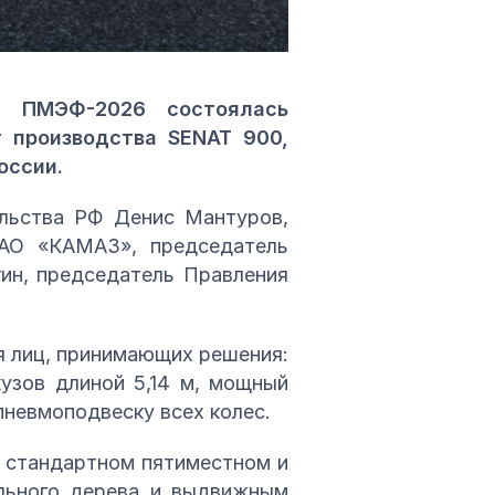
а ПМЭФ-2026 состоялась
 производства SENAT 900,
оссии.
ельства РФ Денис Мантуров,
ПАО «КАМАЗ», председатель
ин, председатель Правления
я лиц, принимающих решения:
узов длиной 5,14 м, мощный
пневмоподвеску всех колес.
– стандартном пятиместном и
ального дерева и выдвижным