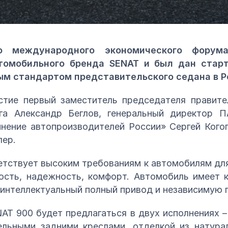
го международного экономического форум
томобильного бренда SENAT и был дан старт
ым стандартом представительского седана в Р
стие первый заместитель председателя правит
рга Александр Беглов, генеральный директор 
нение автопроизводителей России» Сергей Когог
лер.
тствует высоким требованиям к автомобилям дл
ость, надежность, комфорт. Автомобиль имеет к
 интеллектуальный полный привод и независимую 
AT 900 будет предлагаться в двух исполнениях 
ельными задними креслами, отделкой из натур