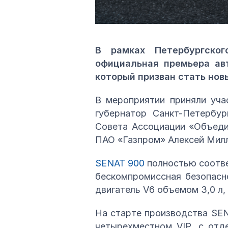
В рамках Петербургско
официальная премьера ав
который призван стать нов
В мероприятии приняли уча
губернатор Санкт-Петербу
Совета Ассоциации «Объеди
ПАО «Газпром» Алексей Мил
SENAT 900
полностью соотве
бескомпромиссная безопасн
двигатель V6 объемом 3,0 л,
На старте производства SEN
четырехместном VIP, с отд