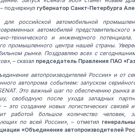
дение. Запуск «Сената 900» станет новым др
, – подчеркнул
губернатор Санкт-Петербурга Але
 для российской автомобильной промышленн
современных автомобилей представительского 
но-технического и инженерного потенциала.
го промышленного центра нашей страны. Увере
бильном рынке. Поздравляю всех с сегодняшн
хов»
, – сказал
председатель Правления ПАО «Га
единение автопроизводителей России» и от се
енного автопрома событием: запуском серийног
 SENAT. Это важный шаг по обеспечению рынка в
у, свободную после ухода западных партнё
 – это создание новых логистических связей и
чит работой большое количество человек, з
тующих по всей России»
, – отметил
генеральн
циации «Объединение автопроизводителей Рос