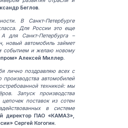
айвером развития отрасли и
ксандр Беглов
.
ости. В Санкт-Петербурге
класса. Для России это еще
 А для Санкт-Петербурга –
н, новый автомобиль займет
им событием и желаю новому
зпром» Алексей Миллер
.
бя лично поздравляю всех с
о производства автомобилей
остребованной техникой: мы
ров. Запуск производства
 цепочек поставок из сотен
адействованных в системе
ый директор ПАО «КАМАЗ»,
сии» Сергей Когогин
.