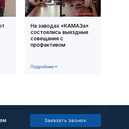
ют
На заводах «КАМАЗа»
В ПА
состоялись выездные
орга
совещания с
по д
профактивом
сотр
цент
Подробнее
Подро
ием
Заказать звонок