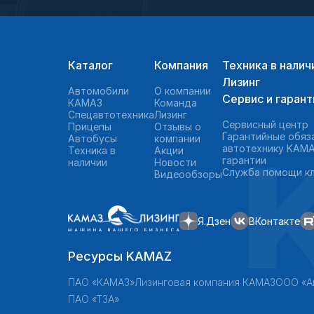
Каталог
Компания
Техника в налич
Лизинг
Автомобили
О компании
Сервис и гарант
КАМАЗ
Команда
Спецавтотехника
Лизинг
Сервисный центр
Прицепы
Отзывы о
Гарантийные обяз
Автобусы
компании
автотехнику KAMA
Техника в
Акции
гарантии
наличии
Новости
Служба помощи к
Видеообзоры
Я.Дзен
ВКонтакте
Ресурсы KAMAZ
ПАО «КАМАЗ»
Лизинговая компания КАМАЗ
ООО «А
ПАО «ТЗА»