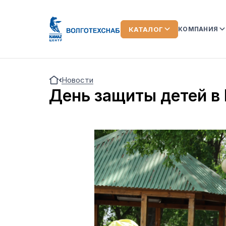
КАТАЛОГ
КОМПАНИЯ
О КОМПАН
Новости
КОМАНДА
День защиты детей в
ЛИЗИНГ
ОТЗЫВЫ О
АКЦИИ
НОВОСТИ
ВИДЕООБ