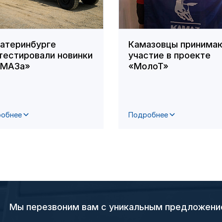
катеринбурге
Камазовцы принима
тестировали новинки
участие в проекте
АМАЗа»
«МолоТ»
обнее
Подробнее
Мы перезвоним вам с уникальным предложен