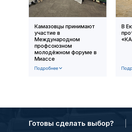
Камазовцы принимают
В Е
участие в
про
Международном
«К
профсоюзном
молодёжном форуме в
Миассе
Подробнее
Подр
Готовы сделать выбор?