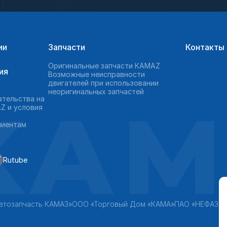
ии
Запчасти
Контакты
Оригинальные запчасти КAMAZ
ия
Возможные неисправности
двигателей при использовании
неоригинальных запчастей
KAM
ательства на
Z и условия
лиентам
Rutube
втозапчасть КАМАЗ»
ООО «Торговый Дом «КАМА»
ПАО «НЕФАЗ»