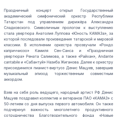
Праздничный концерт открыл Государственный
академический симфонический оркестр Республики
Татарстан под управлением дирижёра Александра
Сладковского. Символичным прологом к выступлению
стала увертюра Анатолия Луппова «Юность КАМАЗа», за
которой последовали произведения татарской и мировой
классики. В исполнении оркестра прозвучали «Рондо
каприччиозо» Камиля Сен-Санса и «Праздничная
увертюра» Рената Салимова, а также «Райхан», Andante
cantabile и «Сабантуй» Назиба Жиганова. Далее к оркестру
присоединился пианист-виртуоз Денис Мацуев, завершив
музыкальный эпизод торжественным совместным
аккордом.
Взяв на себя роль ведущего, народный артист РФ Денис
Мацуев поздравил коллектив и ветеранов ПАО «КАМАЗ» с
50-летием со дня выпуска первого автомобиля. Он также
подчеркнул важность многолетнего продуктивного
сотрудничества Благотворительного фонда «Новые