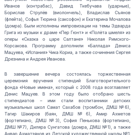
Иванов (контрабас), Давид Ткебучава (ударные),
Борислав Струлёв (виолончель), Владислав Съянов
(флейта), Софья Тюрина (саксофон) и Екатерина Мочалова
(домра). Были исполнены импровизации на темы Эдварда
Грига из музыки к драме «Пер Гюнт» и «Полёта шмеля» из
оперы «Сказка о царе Салтане» Николая Римского-
Корсакова. Программу дополнили «Баллада» Дениса
Мацуева, «Испания» Чика Кориа, а также сочинения Сергея
Дрезнина и Андрея Иванова.
В завершение вечера состоялась торжественная
церемония вручения стипендий Благотворительного
фонда «Новые имена», который с 2008 года возглавляет
Денис Мацуев. В этом году было отобрано шесть
стипендиатов – ими стали воспитанники детских
музыкальных школ Самат Сахабов (тромбон, ДМШ №6),
Тагир Шакиров (баян, ДМШ №6), Амир Ахметов
(фортепиано, ДМШ №3), София Пенькова (фортепиано,
ДМШ №7), Диляра Сунгатова (домра, ДМШ №1), а также
Анвар Ахматзянов из Детской художественной школы №1.