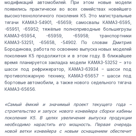
модификаций автомобилей. При этом новые модели
появились практически во всех семействах новейшего
высокотехнологичного поколения К5. Это магистральные
тягачи КАМАЗ-54901, -65659; самосвалы КАМАЗ-6595,
-65951, -65952; тяжёлые полноприводные большегрузы
КАМАЗ-65954, -65959, -65958; транспортники
КАМАЗ-53251, -65658, -54902. По словам Дмитрия
Бородинова, работа по освоению выпуска новых моделей
поколения К5 продолжится и в этом году. В ближайшее
время планируется закладка модели КАМАЗ-53252 – это
шасси под рефрижератор, КАМАЗ-63934 – шасси под
противопожарную технику, КАМАЗ-65657 – шасси под
бортовые автомобили, а также нового седельного тягача
КАМАЗ-65656.
«Самый ёмкий и значимый проект текущего года –
строительство и запуск нового конвейера сборки кабины
поколения К5. В целях увеличения выпуска продукции
необходимо нарастить его мощность. Первая очередь
новой ветки конвейера с новым оснащением обеспечит