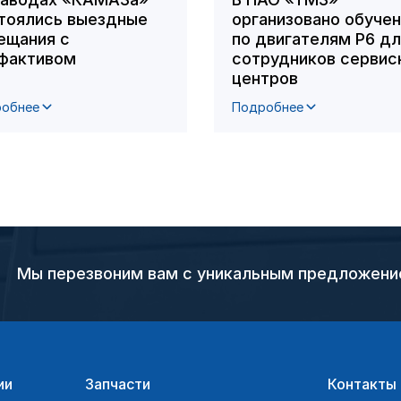
тоялись выездные
организовано обуче
ещания с
по двигателям Р6 д
фактивом
сотрудников сервис
центров
обнее
Подробнее
Мы перезвоним вам с уникальным предложен
ии
Запчасти
Контакты