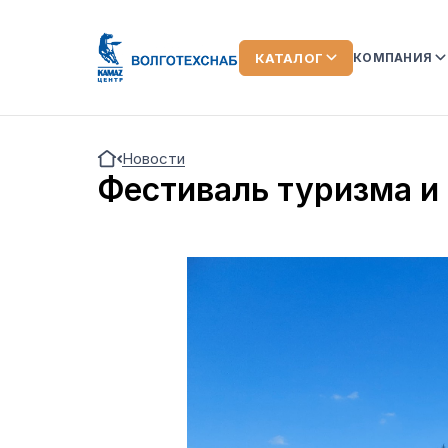
КАТАЛОГ
КОМПАНИЯ
О КОМПАН
Новости
КОМАНДА
Фестиваль туризма и
ЛИЗИНГ
ОТЗЫВЫ О
АКЦИИ
НОВОСТИ
ВИДЕООБ