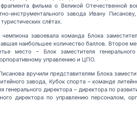
 фрагмента фильма о Великой Отечественной вой
тно-инструментального завода Ивану Писанову
 туристических слётах.
 чемпиона завоевала команда Блока заместител
равшая наибольшее количество баллов. Второе м
етье место – Блок заместителя генеральног
корпоративному управлению и ЦПО.
Писанова вручили представителям Блока замести
итейного завода, Кубок спорта – команде литейн
ля генерального директора – директора по развит
ьного директора по управлению персоналом, ор