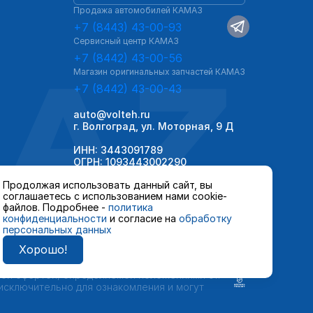
Продажа автомобилей КАМАЗ
+7 (8443) 43-00-93
Сервисный центр КАМАЗ
AZ
+7 (8442) 43-00-56
Магазин оригинальных запчастей КАМАЗ
+7 (8442) 43-00-43
auto@volteh.ru
г. Волгоград, ул. Моторная, 9 Д
ИНН: 3443091789
ОГРН: 1093443002290
Продолжая использовать данный сайт, вы
соглашаетесь с использованием нами cookie-
файлов. Подробнее -
политика
конфиденциальности
и согласие на
обработку
персональных данных
Хорошо!
 автомобилей и сервисного обслуживания,
ной офертой, определяемой положениями ст.
 исключительно для ознакомления и могут