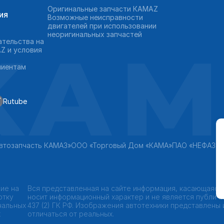
Оригинальные запчасти КAMAZ
ия
Возможные неисправности
двигателей при использовании
неоригинальных запчастей
KAM
ательства на
Z и условия
лиентам
Rutube
втозапчасть КАМАЗ»
ООО «Торговый Дом «КАМА»
ПАО «НЕФАЗ»
ие на
Вся представленная на сайте информация, касающаяся
отку
носит информационный характер и не является публич
нальных
437 (2) ГК РФ. Изображения автотехники представлены
х
отличаться от реальных.