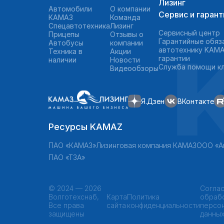
Лизинг
Автомобили
О компании
Сервис и гарант
КАМАЗ
Команда
Спецавтотехника
Лизинг
Сервисный центр
Прицепы
Отзывы о
Гарантийные обяз
Автобусы
компании
автотехнику KAMA
Техника в
Акции
гарантии
наличии
Новости
Служба помощи к
Видеообзоры
Я.Дзен
ВКонтакте
Ресурсы KAMAZ
ПАО «КАМАЗ»
Лизинговая компания КАМАЗ
ООО «А
ПАО «ТЗА»
©
2024 — 2026
Соглас
Волготехснаб,
Карта
Политика
обраб
Все права
сайта
конфиденциальности
персо
защищены
данны