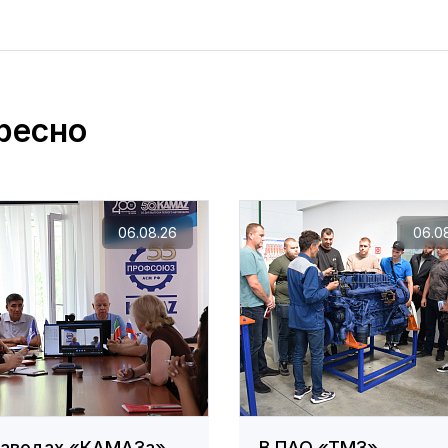
ресно
06.08.26
06.0
заводах «КАМАЗа»
В ПАО «ТМЗ»