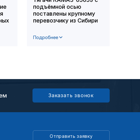
ние
подъёмной осью
вошл
ля
поставлены крупному
побе
ных
перевозчику из Сибири
респ
фото
Подробнее
Подро
ием
Заказать звонок
Отправить заявку