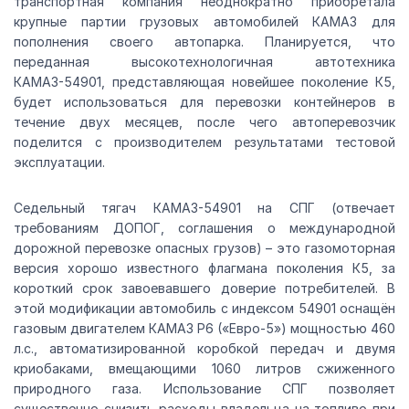
транспортная компания неоднократно приобретала
крупные партии грузовых автомобилей КАМАЗ для
пополнения своего автопарка. Планируется, что
переданная высокотехнологичная автотехника
КАМАЗ-54901, представляющая новейшее поколение К5,
будет использоваться для перевозки контейнеров в
течение двух месяцев, после чего автоперевозчик
поделится с производителем результатами тестовой
эксплуатации.
Седельный тягач КАМАЗ-54901 на СПГ (отвечает
требованиям ДОПОГ, соглашения о международной
дорожной перевозке опасных грузов) – это газомоторная
версия хорошо известного флагмана поколения К5, за
короткий срок завоевавшего доверие потребителей. В
этой модификации автомобиль с индексом 54901 оснащён
газовым двигателем КАМАЗ Р6 («Евро-5») мощностью 460
л.с., автоматизированной коробкой передач и двумя
криобаками, вмещающими 1060 литров сжиженного
природного газа. Использование СПГ позволяет
существенно снизить расходы владельца на топливо при