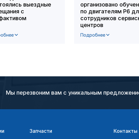
тоялись выездные
организовано обуче
ещания с
по двигателям Р6 д
фактивом
сотрудников сервис
центров
обнее
Подробнее
Мы перезвоним вам с уникальным предложен
ии
Запчасти
Контакты