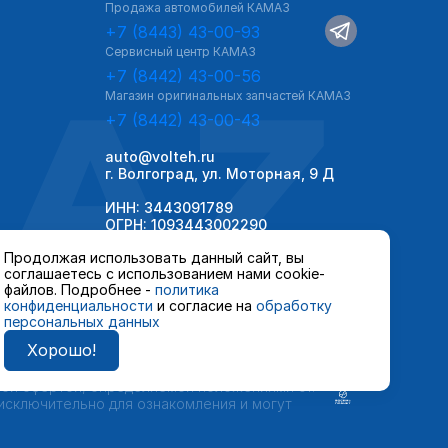
Продажа автомобилей КАМАЗ
+7 (8443) 43-00-93
Сервисный центр КАМАЗ
AZ
+7 (8442) 43-00-56
Магазин оригинальных запчастей КАМАЗ
+7 (8442) 43-00-43
auto@volteh.ru
г. Волгоград, ул. Моторная, 9 Д
ИНН: 3443091789
ОГРН: 1093443002290
Продолжая использовать данный сайт, вы
соглашаетесь с использованием нами cookie-
файлов. Подробнее -
политика
конфиденциальности
и согласие на
обработку
персональных данных
Хорошо!
 автомобилей и сервисного обслуживания,
ной офертой, определяемой положениями ст.
 исключительно для ознакомления и могут