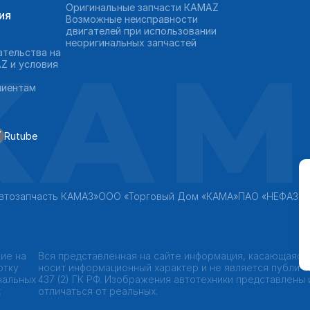
Оригинальные запчасти КAMAZ
ия
Возможные неисправности
двигателей при использовании
неоригинальных запчастей
KAM
ательства на
Z и условия
лиентам
Rutube
втозапчасть КАМАЗ»
ООО «Торговый Дом «КАМА»
ПАО «НЕФАЗ»
ие на
Вся представленная на сайте информация, касающаяся
отку
носит информационный характер и не является публич
нальных
437 (2) ГК РФ. Изображения автотехники представлены
х
отличаться от реальных.