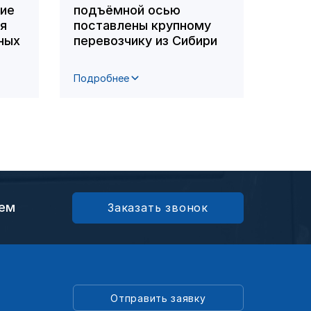
ние
подъёмной осью
вошл
ля
поставлены крупному
побе
ных
перевозчику из Сибири
респ
фото
Подробнее
Подро
ием
Заказать звонок
Отправить заявку