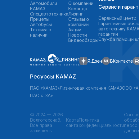
Автомобили
О компании
Сервис и гарант
КАМАЗ
Команда
Спецавтотехника
Лизинг
Сервисный центр
Прицепы
Отзывы о
Гарантийные обяз
Автобусы
компании
автотехнику KAMA
Техника в
Акции
гарантии
наличии
Новости
Служба помощи к
Видеообзоры
Я.Дзен
ВКонтакте
Ресурсы KAMAZ
ПАО «КАМАЗ»
Лизинговая компания КАМАЗ
ООО «А
ПАО «ТЗА»
©
2024 — 2026
Соглас
Волготехснаб,
Карта
Политика
обраб
Все права
сайта
конфиденциальности
персо
защищены
данны