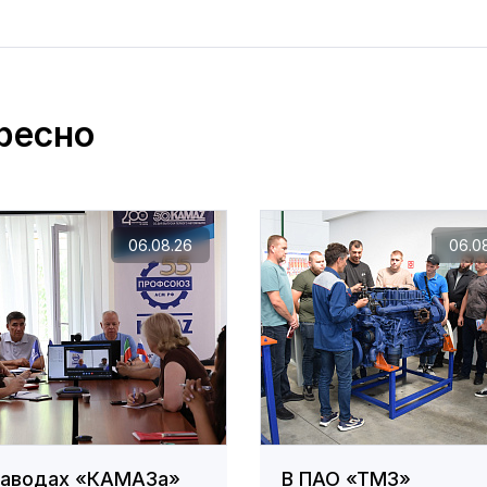
ресно
06.08.26
06.0
заводах «КАМАЗа»
В ПАО «ТМЗ»