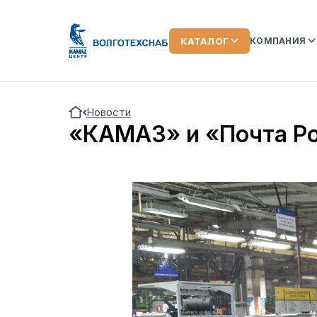
КАТАЛОГ
КОМПАНИЯ
О КОМПАН
Новости
КОМАНДА
«КАМАЗ» и «Почта Ро
ЛИЗИНГ
ОТЗЫВЫ О
АКЦИИ
НОВОСТИ
ВИДЕООБ