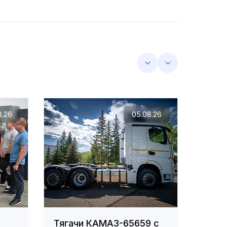
8.26
05.08.26
Тягачи КАМАЗ-65659 с
Сотр