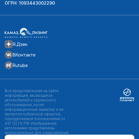
ОГРН: 1093443002290
Я.Дзен
ВКонтакте
Rutube
Вся представленная на сайте
информация, касающаяся
автомобилей и сервисного
обслуживания, носит
информационный характер и не
является публичной офертой,
определяемой положениями ст.
437 (2) ГК РФ. Изображения
автотехники представлены
исключительно для ознакомления
и могут отличаться от реальных.