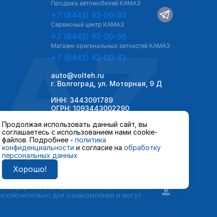
Продажа автомобилей КАМАЗ
+7 (8443) 43-00-93
Сервисный центр КАМАЗ
AZ
+7 (8442) 43-00-56
Магазин оригинальных запчастей КАМАЗ
+7 (8442) 43-00-43
auto@volteh.ru
г. Волгоград, ул. Моторная, 9 Д
ИНН: 3443091789
ОГРН: 1093443002290
Продолжая использовать данный сайт, вы
соглашаетесь с использованием нами cookie-
файлов. Подробнее -
политика
конфиденциальности
и согласие на
обработку
персональных данных
Хорошо!
 автомобилей и сервисного обслуживания,
ной офертой, определяемой положениями ст.
 исключительно для ознакомления и могут