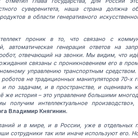
отметил глава государства, для России это
остного суверенитета, наша страна должна о
родуктов в области генеративного искусственно
теллект проник в то, что связано с коммун
й, автоматическая генерация ответов на зап
робот, отвечающий на звонки. Мы видим, что ид
ожидания связаны с проникновением его в про
ономному управлению транспортным средством
 роботов не традиционных манипуляторов 70-х г
и по задачам, и в пространстве, и оценивать 
сё же история – это управление большими мног
ы получим интеллектуальное производство»
,
га Владимир Княгинин.
аний и в мире, и в России, уже в отдельных 
аши сотрудники так или иначе используют его. Н