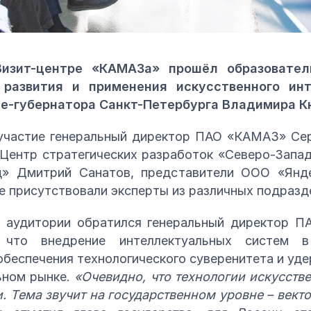
Визит-центре «КАМАЗа» прошёл образовател
развития и применения искусственного ин
це-губернатора Санкт-Петербурга Владимира К
 участие генеральный директор ПАО «КАМАЗ» Сер
Центр стратегических разработок «Северо-Запа
» Дмитрий Санатов, представители ООО «Янд
же присутствовали эксперты из различных подраз
 аудитории обратился генеральный директор П
 что внедрение интеллектуальных систем в
беспечения технологического суверенитета и уде
ьном рынке.
«Очевидно, что технологии искусстве
. Тема звучит на государственном уровне – вект