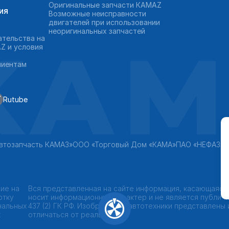
Оригинальные запчасти КAMAZ
ия
Возможные неисправности
двигателей при использовании
неоригинальных запчастей
KAM
ательства на
Z и условия
лиентам
Rutube
втозапчасть КАМАЗ»
ООО «Торговый Дом «КАМА»
ПАО «НЕФАЗ»
ие на
Вся представленная на сайте информация, касающаяся
отку
носит информационный характер и не является публич
нальных
437 (2) ГК РФ. Изображения автотехники представлены
х
отличаться от реальных.