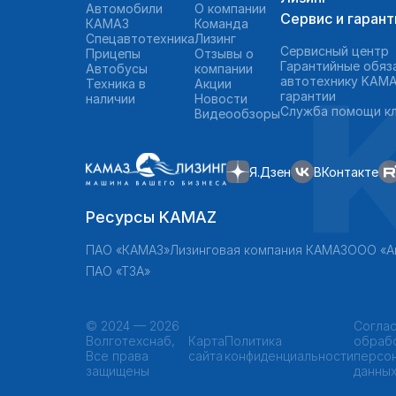
Автомобили
О компании
Сервис и гарант
КАМАЗ
Команда
Спецавтотехника
Лизинг
Сервисный центр
Прицепы
Отзывы о
Гарантийные обяз
Автобусы
компании
автотехнику KAMA
Техника в
Акции
гарантии
наличии
Новости
Служба помощи к
Видеообзоры
Я.Дзен
ВКонтакте
Ресурсы KAMAZ
ПАО «КАМАЗ»
Лизинговая компания КАМАЗ
ООО «А
ПАО «ТЗА»
©
2024 — 2026
Соглас
Волготехснаб,
Карта
Политика
обраб
Все права
сайта
конфиденциальности
персо
защищены
данны