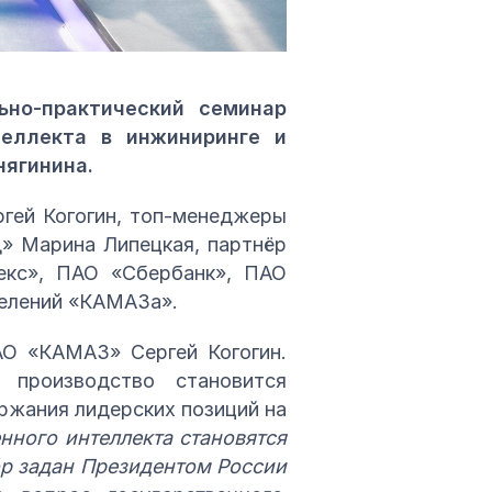
ьно-практический семинар
теллекта в инжиниринге и
нягинина.
гей Когогин, топ-менеджеры
д» Марина Липецкая, партнёр
екс», ПАО «Сбербанк», ПАО
делений «КАМАЗа».
АО «КАМАЗ» Сергей Когогин.
 производство становится
ржания лидерских позиций на
нного интеллекта становятся
ор задан Президентом России