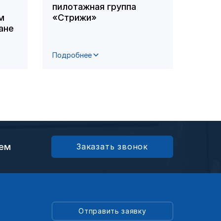
пилотажная группа
оздо
м
«Стрижи»
комп
ане
сост
футб
Подробнее
Подро
ием
Заказать звонок
Отправить заявку