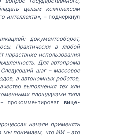
 вопрос государственного,
бладать целым комплексом
го интеллекта»
, – подчеркнул
икацией: документооборот,
росы. Практически в любой
ёт нарастание использования
мышленность. Для автопрома
. Следующий шаг – массовое
одов, а автономных роботов,
качество выполнения тех или
одоменными площадками типа
 – прокомментировал
вице-
процессах начали применять
о мы понимаем, что ИИ – это