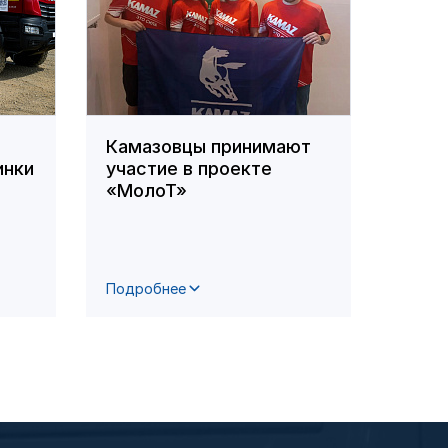
Камазовцы принимают
На з
инки
участие в проекте
сост
«МолоТ»
сове
проф
Подробнее
Подро