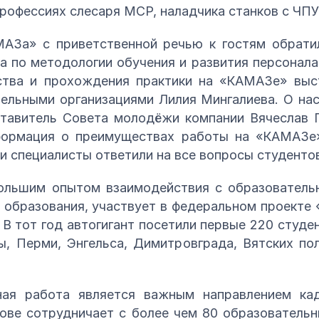
рофессиях слесаря МСР, наладчика станков с ЧПУ
За» с приветственной речью к гостям обрати
а по методологии обучения и развития персонала
тва и прохождения практики на «КАМАЗе» выс
тельными организациями Лилия Мингалиева. О н
ставитель Совета молодёжи компании Вячеслав Г
формация о преимуществах работы на «КАМАЗе
и специалисты ответили на все вопросы студенто
льшим опытом взаимодействия с образователь
 образования, участвует в федеральном проекте 
. В тот год автогигант посетили первые 220 студ
ы, Перми, Энгельса, Димитровграда, Вятских по
ная работа является важным направлением ка
ове сотрудничает с более чем 80 образователь