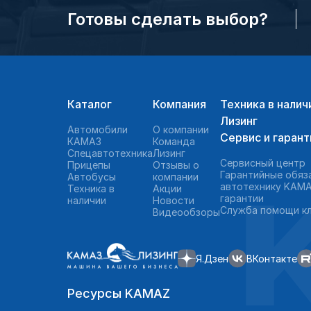
Готовы сделать выбор?
Каталог
Компания
Техника в налич
Лизинг
Автомобили
О компании
Сервис и гарант
КАМАЗ
Команда
Спецавтотехника
Лизинг
Сервисный центр
Прицепы
Отзывы о
Гарантийные обяз
Автобусы
компании
автотехнику KAMA
Техника в
Акции
гарантии
наличии
Новости
Служба помощи к
Видеообзоры
Я.Дзен
ВКонтакте
Ресурсы KAMAZ