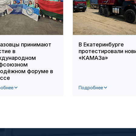
азовцы принимают
В Екатеринбурге
стие в
протестировали нов
дународном
«КАМАЗа»
фсоюзном
одёжном форуме в
ссе
обнее
Подробнее