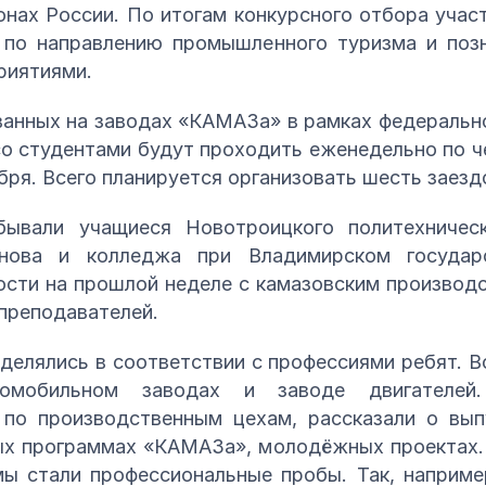
онах России. По итогам конкурсного отбора уча
 по направлению промышленного туризма и по
риятиями.
ванных на заводах «КАМАЗа» в рамках федерально
со студентами будут проходить еженедельно по ч
ря. Всего планируется организовать шесть заезд
вали учащиеся Новотроицкого политехническ
анова и колледжа при Владимирском государс
сти на прошлой неделе с камазовским производ
преподавателей.
елялись в соответствии с профессиями ребят. В
втомобильном заводах и заводе двигателе
 по производственным цехам, рассказали о вып
ных программах «КАМАЗа», молодёжных проектах.
ы стали профессиональные пробы. Так, наприме