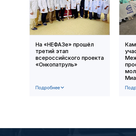
На «НЕФАЗе» прошёл
Кам
третий этап
уча
всероссийского проекта
Меж
«Онкопатруль»
про
мол
Миа
Подробнее
Подр