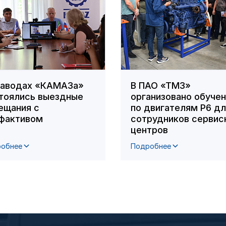
заводах «КАМАЗа»
В ПАО «ТМЗ»
тоялись выездные
организовано обуче
ещания с
по двигателям Р6 д
фактивом
сотрудников сервис
центров
обнее
Подробнее