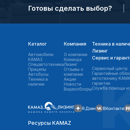
Готовы сделать выбор?
Каталог
Компания
Техника в налич
Лизинг
Автомобили
О компании
Сервис и гарант
КАМАЗ
Команда
Спецавтотехника
Лизинг
Сервисный центр
Прицепы
Отзывы о
Гарантийные обяз
Автобусы
компании
автотехнику KAMA
Техника в
Акции
гарантии
наличии
Новости
Служба помощи к
Видеообзоры
Я.Дзен
ВКонтакте
Ресурсы KAMAZ