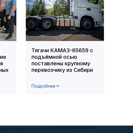
Тягачи КАМАЗ-65659 с
Сотр
ние
подъёмной осью
вошл
ля
поставлены крупному
побе
ных
перевозчику из Сибири
респ
фото
Подробнее
Подро