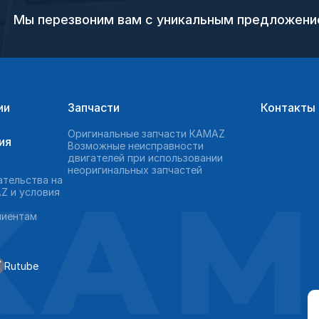
Мы перезвоним вам с уникальным предложен
ии
Запчасти
Контакты
Оригинальные запчасти КAMAZ
ия
Возможные неисправности
двигателей при использовании
неоригинальных запчастей
KAM
ательства на
Z и условия
лиентам
Rutube