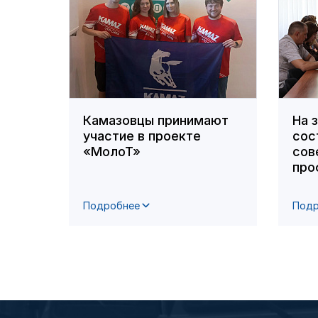
Камазовцы принимают
На 
участие в проекте
сос
«МолоТ»
сов
про
Подробнее
Подр