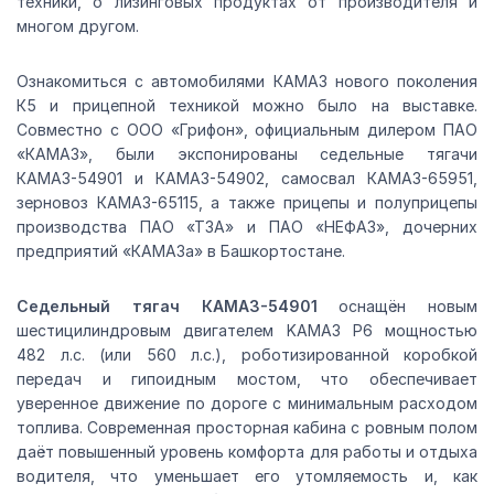
техники, о лизинговых продуктах от производителя и
многом другом.
Ознакомиться с автомобилями КАМАЗ нового поколения
К5 и прицепной техникой можно было на выставке.
Совместно с ООО «Грифон», официальным дилером ПАО
«КАМАЗ», были экспонированы седельные тягачи
КАМАЗ-54901 и КАМАЗ-54902, самосвал КАМАЗ-65951,
зерновоз КАМАЗ-65115, а также прицепы и полуприцепы
производства ПАО «ТЗА» и ПАО «НЕФАЗ», дочерних
предприятий «КАМАЗа» в Башкортостане.
Седельный тягач КАМАЗ-54901
оснащён новым
шестицилиндровым двигателем KAMAЗ Р6 мощностью
482 л.с. (или 560 л.с.), роботизированной коробкой
передач и гипоидным мостом, что обеспечивает
уверенное движение по дороге с минимальным расходом
топлива. Современная просторная кабина с ровным полом
даёт повышенный уровень комфорта для работы и отдыха
водителя, что уменьшает его утомляемость и, как