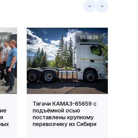
8.26
05.08.26
Тягачи КАМАЗ-65659 с
Сотр
ние
подъёмной осью
вошл
ля
поставлены крупному
побе
ных
перевозчику из Сибири
респ
фото