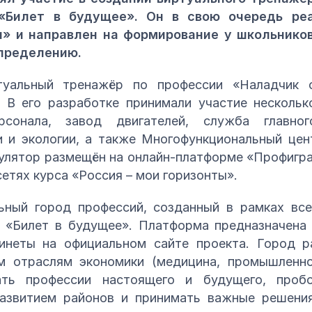
«Билет в будущее». Он в свою очередь ре
» и направлен на формирование у школьников 
пределению.
туальный тренажёр по профессии «Наладчик 
 В его разработке принимали участие несколь
рсонала, завод двигателей, служба главног
 и экологии, а также Многофункциональный цен
улятор размещён на онлайн-платформе «Профигр
етях курса «Россия – мои горизонты».
ьный город профессий, созданный в рамках все
 «Билет в будущее». Платформа предназначена д
инеты на официальном сайте проекта. Город р
 отраслям экономики (медицина, промышленнос
ать профессии настоящего и будущего, проб
развитием районов и принимать важные решен