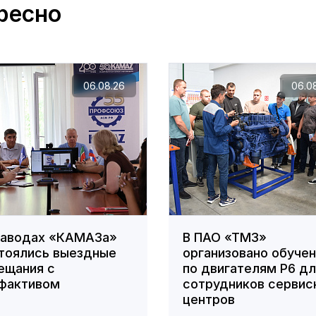
ресно
06.08.26
06.0
заводах «КАМАЗа»
В ПАО «ТМЗ»
тоялись выездные
организовано обуче
ещания с
по двигателям Р6 д
фактивом
сотрудников сервис
центров