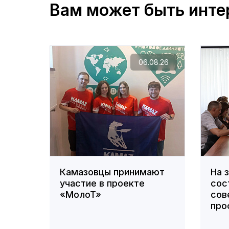
Вам может быть инте
06.08.26
Камазовцы принимают
На 
участие в проекте
сос
«МолоТ»
сов
про