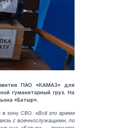
азвития ПАО «КАМАЗ» для
ной гуманитарный груз. На
ьона «Батыр».
я в зону СВО.
«Всё это время
связь с военнослужащими, по
тальона «Батыр»
, – пояснила