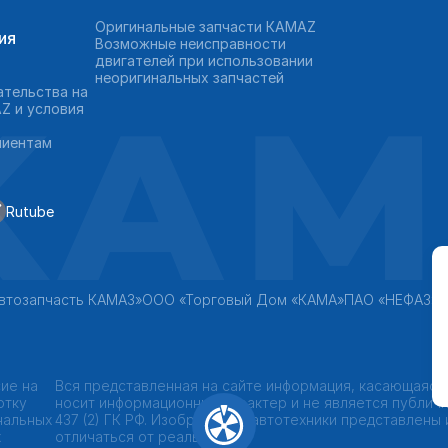
Оригинальные запчасти КAMAZ
ия
Возможные неисправности
двигателей при использовании
неоригинальных запчастей
KAM
ательства на
Z и условия
лиентам
Rutube
втозапчасть КАМАЗ»
ООО «Торговый Дом «КАМА»
ПАО «НЕФАЗ»
ие на
Вся представленная на сайте информация, касающаяся
отку
носит информационный характер и не является публич
нальных
437 (2) ГК РФ. Изображения автотехники представлены
х
отличаться от реальных.