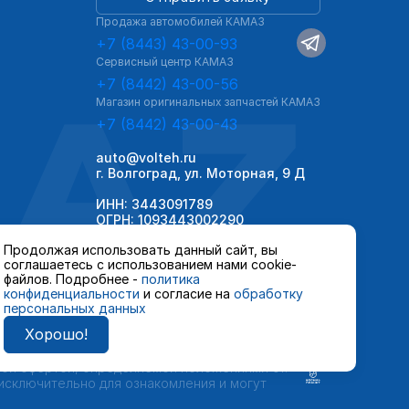
Продажа автомобилей КАМАЗ
+7 (8443) 43-00-93
Сервисный центр КАМАЗ
AZ
+7 (8442) 43-00-56
Магазин оригинальных запчастей КАМАЗ
+7 (8442) 43-00-43
auto@volteh.ru
г. Волгоград, ул. Моторная, 9 Д
ИНН: 3443091789
ОГРН: 1093443002290
Продолжая использовать данный сайт, вы
соглашаетесь с использованием нами cookie-
файлов. Подробнее -
политика
конфиденциальности
и согласие на
обработку
персональных данных
Хорошо!
 автомобилей и сервисного обслуживания,
ной офертой, определяемой положениями ст.
 исключительно для ознакомления и могут