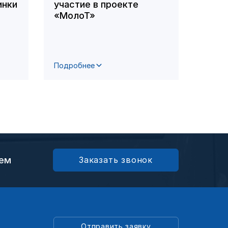
инки
участие в проекте
сост
«МолоТ»
сове
проф
Подробнее
Подро
ием
Заказать звонок
Отправить заявку