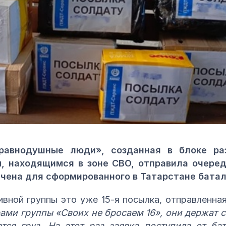
еравнодушные люди», созданная в блоке р
, находящимся в зоне СВО, отправила очеред
чена для сформированного в Татарстане батал
ивной группы это уже 15-я посылка, отправленна
ами группы «Своих не бросаем 16», они держат 
тся груз. На этот раз заявка поступила от ба