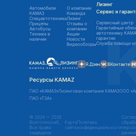
Лизинг
Автомобили
О компании
Сервис и гарант
КАМАЗ
Команда
Спецавтотехника
Лизинг
Сервисный центр
Прицепы
Отзывы о
Гарантийные обяз
Автобусы
компании
автотехнику KAMA
Техника в
Акции
гарантии
наличии
Новости
Служба помощи к
Видеообзоры
Я.Дзен
ВКонтакте
Ресурсы KAMAZ
ПАО «КАМАЗ»
Лизинговая компания КАМАЗ
ООО «А
ПАО «ТЗА»
©
2024 — 2026
Соглас
Волготехснаб,
Карта
Политика
обраб
Все права
сайта
конфиденциальности
персо
защищены
данны