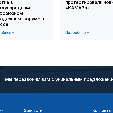
стие в
протестировали нов
дународном
«КАМАЗа»
фсоюзном
одёжном форуме в
ссе
обнее
Подробнее
Мы перезвоним вам с уникальным предложен
ии
Запчасти
Контакты