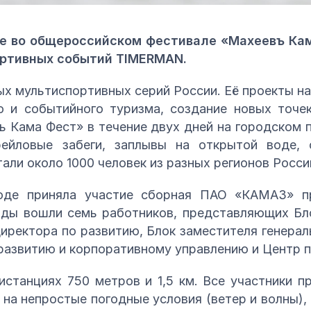
е во общероссийском фестивале «Махеевъ Кам
ортивных событий TIMERMAN.
х мультиспортивных серий России. Её проекты на
го и событийного туризма, создание новых точе
ъ Кама Фест» в течение двух дней на городском 
рейловые забеги, заплывы на открытой воде, 
али около 1000 человек из разных регионов Росси
воде приняла участие сборная ПАО «КАМАЗ» п
нды вошли семь работников, представляющих Бл
ректора по развитию, Блок заместителя генерал
развитию и корпоративному управлению и Центр п
станциях 750 метров и 1,5 км. Все участники п
на непростые погодные условия (ветер и волны),