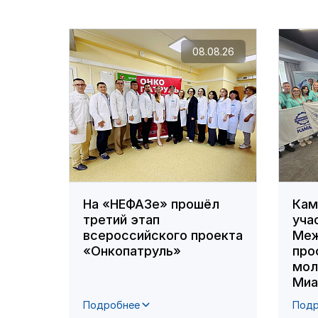
08.08.26
На «НЕФАЗе» прошёл
Кам
третий этап
уча
всероссийского проекта
Меж
«Онкопатруль»
про
мол
Миа
Подробнее
Подр