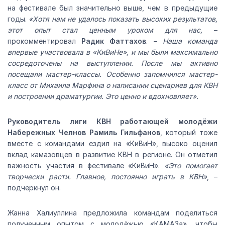
на фестивале был значительно выше, чем в предыдущие
годы.
«Хотя нам не удалось показать высоких результатов,
этот опыт стал ценным уроком для нас,
–
прокомментировал
Радик Фаттахов
. –
Наша команда
впервые участвовала в «КиВиНе», и мы были максимально
сосредоточены на выступлении. После мы активно
посещали мастер-классы. Особенно запомнился мастер-
класс от Михаила Марфина о написании сценариев для КВН
и построении драматургии. Это ценно и вдохновляет».
Руководитель лиги КВН работающей молодёжи
Набережных Челнов Рамиль Гильфанов
, который тоже
вместе с командами ездил на «КиВиН», высоко оценил
вклад камазовцев в развитие КВН в регионе. Он отметил
важность участия в фестивале «КиВиН».
«Это помогает
творчески расти. Главное, постоянно играть в КВН»
, –
подчеркнул он.
Жанна Халиуллина предложила командам поделиться
полученным опытом с молодёжью «КАМАЗа», чтобы