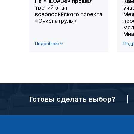
На «НЕФАЗе» прошёл
Кам
третий этап
уча
всероссийского проекта
Меж
«Онкопатруль»
про
мол
Миа
Подробнее
Подр
Готовы сделать выбор?