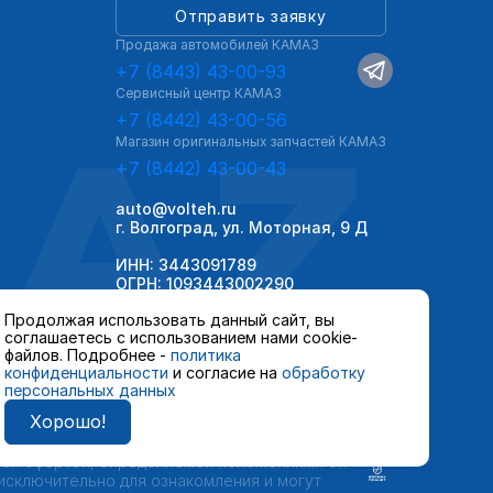
Отправить заявку
Продажа автомобилей КАМАЗ
+7 (8443) 43-00-93
Сервисный центр КАМАЗ
AZ
+7 (8442) 43-00-56
Магазин оригинальных запчастей КАМАЗ
+7 (8442) 43-00-43
auto@volteh.ru
г. Волгоград, ул. Моторная, 9 Д
ИНН: 3443091789
ОГРН: 1093443002290
Продолжая использовать данный сайт, вы
соглашаетесь с использованием нами cookie-
файлов. Подробнее -
политика
конфиденциальности
и согласие на
обработку
персональных данных
Хорошо!
 автомобилей и сервисного обслуживания,
ной офертой, определяемой положениями ст.
 исключительно для ознакомления и могут