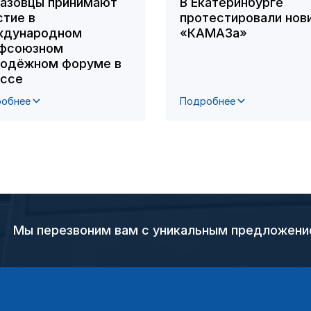
азовцы принимают
В Екатеринбурге
стие в
протестировали нов
дународном
«КАМАЗа»
фсоюзном
одёжном форуме в
ссе
обнее
Подробнее
Мы перезвоним вам с уникальным предложен