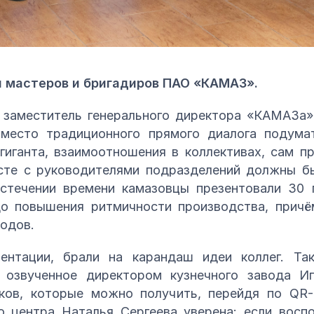
я мастеров и бригадиров ПАО «КАМАЗ».
 заместитель генерального директора «КАМАЗа»
место традиционного прямого диалога подумат
иганта, взаимоотношения в коллективах, сам п
сте с руководителями подразделений должны б
стечении времени камазовцы презентовали 30
до повышения ритмичности производства, причё
водов.
зентации, брали на карандаш идеи коллег. Т
, озвученное директором кузнечного завода И
ков, которые можно получить, перейдя по QR
го центра Наталья Сергеева уверена: если восп