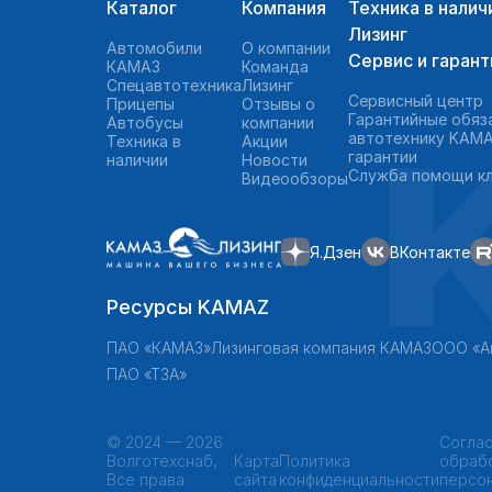
Каталог
Компания
Техника в налич
Лизинг
Автомобили
О компании
Сервис и гарант
КАМАЗ
Команда
Спецавтотехника
Лизинг
Сервисный центр
Прицепы
Отзывы о
Гарантийные обяз
Автобусы
компании
автотехнику KAMA
Техника в
Акции
гарантии
наличии
Новости
Служба помощи к
Видеообзоры
Я.Дзен
ВКонтакте
Ресурсы KAMAZ
ПАО «КАМАЗ»
Лизинговая компания КАМАЗ
ООО «А
ПАО «ТЗА»
©
2024 — 2026
Соглас
Волготехснаб,
Карта
Политика
обраб
Все права
сайта
конфиденциальности
персо