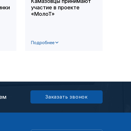
Камазовцы принимают
На з
инки
участие в проекте
сост
«МолоТ»
сове
проф
Подробнее
Подро
ием
Заказать звонок