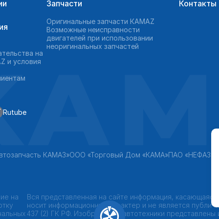
ии
Запчасти
Контакты
Оригинальные запчасти КAMAZ
ия
Возможные неисправности
двигателей при использовании
неоригинальных запчастей
KAM
ательства на
Z и условия
лиентам
Rutube
втозапчасть КАМАЗ»
ООО «Торговый Дом «КАМА»
ПАО «НЕФАЗ»
ие на
Вся представленная на сайте информация, касающаяся
отку
носит информационный характер и не является публич
нальных
437 (2) ГК РФ. Изображения автотехники представлены