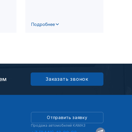
проф
Подробнее
Подро
ием
Заказать звонок
Отправить заявку
Продажа автомобилей КАМАЗ