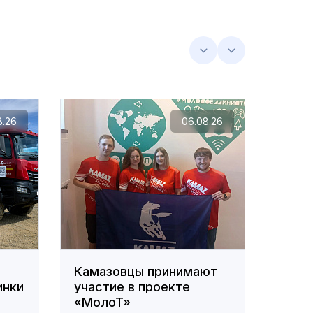
8.26
06.08.26
Камазовцы принимают
На з
инки
участие в проекте
сост
«МолоТ»
сове