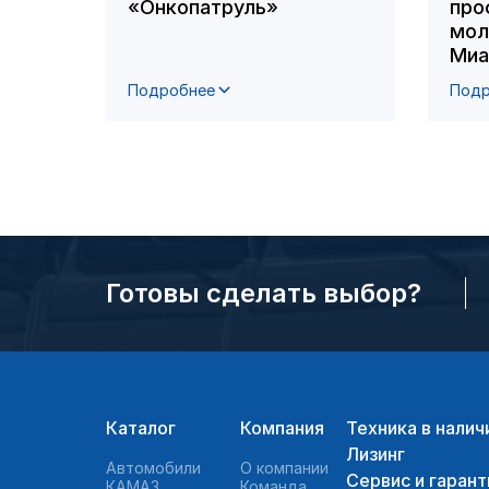
«Онкопатруль»
про
мол
Миа
Подробнее
Подр
Готовы сделать выбор?
Каталог
Компания
Техника в налич
Лизинг
Автомобили
О компании
Сервис и гарант
КАМАЗ
Команда