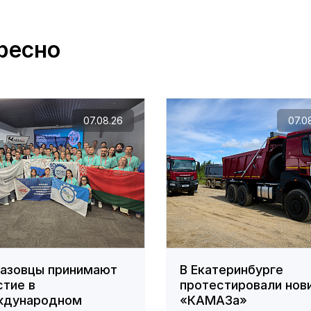
ресно
07.08.26
07.0
азовцы принимают
В Екатеринбурге
стие в
протестировали нов
дународном
«КАМАЗа»