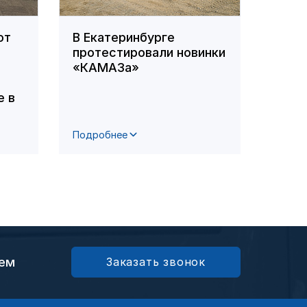
ют
В Екатеринбурге
Кама
протестировали новинки
учас
«КАМАЗа»
«Мол
 в
Подробнее
Подро
ием
Заказать звонок