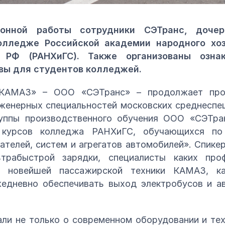
онной работы сотрудники СЭТранс, доче
олледже Российской академии народного хоз
РФ (РАНХиГС). Также организованы озна
вы для студентов колледжей.
КАМАЗ» – ООО «СЭТранс» – продолжает про
женерных специальностей московских среднеспе
уппы производственного обучения ООО «СЭТра
 курсов колледжа РАНХиГС, обучающихся по 
ателей, систем и агрегатов автомобилей». Спикер
ьтрабыстрой зарядки, специалисты каких про
ия новейшей пассажирской техники КАМАЗ, ка
едневно обеспечивать выход электробусов и а
али не только о современном оборудовании и т