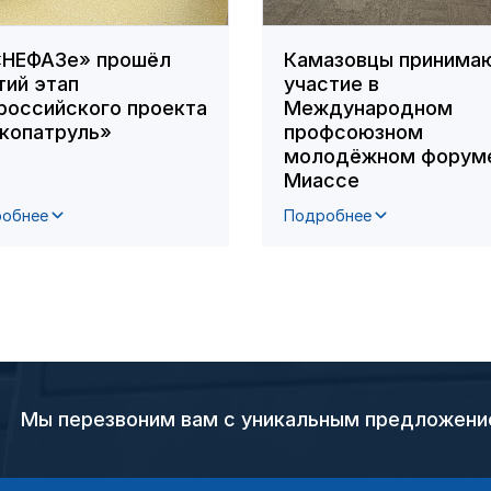
«НЕФАЗе» прошёл
Камазовцы принима
тий этап
участие в
российского проекта
Международном
копатруль»
профсоюзном
молодёжном форуме
Миассе
обнее
Подробнее
Мы перезвоним вам с уникальным предложен