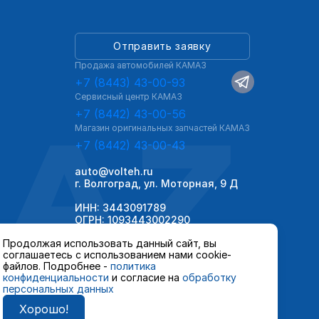
Отправить заявку
Продажа автомобилей КАМАЗ
+7 (8443) 43-00-93
Сервисный центр КАМАЗ
AZ
+7 (8442) 43-00-56
Магазин оригинальных запчастей КАМАЗ
+7 (8442) 43-00-43
auto@volteh.ru
г. Волгоград, ул. Моторная, 9 Д
ИНН: 3443091789
ОГРН: 1093443002290
Продолжая использовать данный сайт, вы
соглашаетесь с использованием нами cookie-
файлов. Подробнее -
политика
конфиденциальности
и согласие на
обработку
персональных данных
Хорошо!