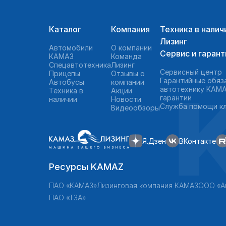
Каталог
Компания
Техника в налич
Лизинг
Автомобили
О компании
Сервис и гарант
КАМАЗ
Команда
Спецавтотехника
Лизинг
Сервисный центр
Прицепы
Отзывы о
Гарантийные обяз
Автобусы
компании
автотехнику KAMA
Техника в
Акции
гарантии
наличии
Новости
Служба помощи к
Видеообзоры
Я.Дзен
ВКонтакте
Ресурсы KAMAZ
ПАО «КАМАЗ»
Лизинговая компания КАМАЗ
ООО «А
ПАО «ТЗА»