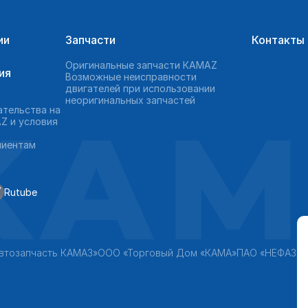
ии
Запчасти
Контакты
Оригинальные запчасти КAMAZ
ия
Возможные неисправности
двигателей при использовании
неоригинальных запчастей
KAM
ательства на
Z и условия
лиентам
Rutube
втозапчасть КАМАЗ»
ООО «Торговый Дом «КАМА»
ПАО «НЕФАЗ»