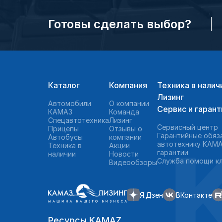
Готовы сделать выбор?
Каталог
Компания
Техника в налич
Лизинг
Автомобили
О компании
Сервис и гарант
КАМАЗ
Команда
Спецавтотехника
Лизинг
Сервисный центр
Прицепы
Отзывы о
Гарантийные обяз
Автобусы
компании
автотехнику KAMA
Техника в
Акции
гарантии
наличии
Новости
Служба помощи к
Видеообзоры
Я.Дзен
ВКонтакте
Ресурсы KAMAZ