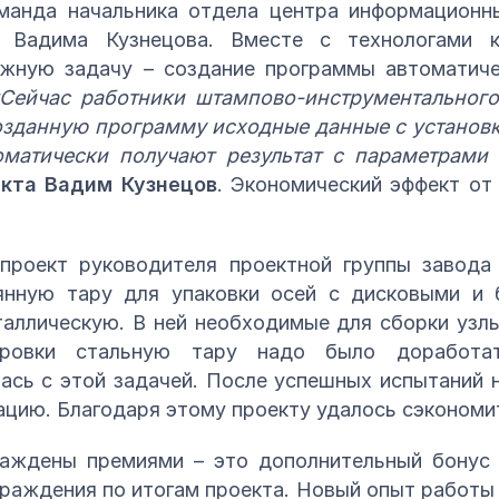
манда начальника отдела центра информационн
й Вадима Кузнецова. Вместе с технологами к
ожную задачу – создание программы автоматиче
Сейчас работники штампово-инструментального
озданную программу исходные данные с установк
оматически получают результат с параметрами
екта Вадим Кузнецов
. Экономический эффект от
проект руководителя проектной группы завода
янную тару для упаковки осей с дисковыми и 
таллическую. В ней необходимые для сборки узл
ировки стальную тару надо было доработат
ась с этой задачей. После успешных испытаний 
тацию. Благодаря этому проекту удалось сэкономит
аждены премиями – это дополнительный бонус
граждения по итогам проекта. Новый опыт работы