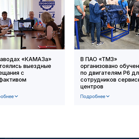
заводах «КАМАЗа»
В ПАО «ТМЗ»
тоялись выездные
организовано обуче
ещания с
по двигателям Р6 д
фактивом
сотрудников сервис
центров
обнее
Подробнее