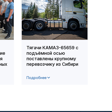
Тягачи КАМАЗ-65659 с
Сотр
ние
подъёмной осью
вошл
ля
поставлены крупному
побе
ных
перевозчику из Сибири
респ
фото
Подробнее
Подро