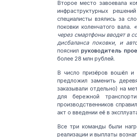
Второе место завоевала ко
инфраструктурных решени
специалисты взялись за сл
поковки коленчатого вала.
«
через смартфоны вводят в с
дисбаланса поковки, и авт
пояснил
руководитель про
более 28 млн рублей.
В число призёров вошёл и 
предложил заменить дерев
заказывали отдельно) на ме
для бережной транспорт
производственников справил
акт о введении её в эксплуа
Все три команды были нагр
реализации и выплаты возна