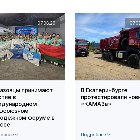
07.08.26
07.0
азовцы принимают
В Екатеринбурге
стие в
протестировали нов
дународном
«КАМАЗа»
фсоюзном
одёжном форуме в
ссе
обнее
Подробнее