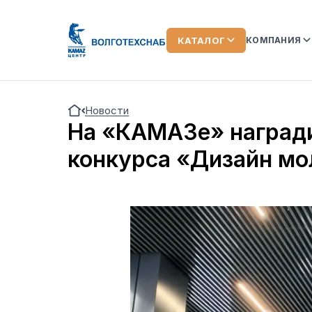
КАТАЛОГ
КОМПАНИЯ
О КОМПАН
Новости
КОМАНДА
На «КАМАЗе» награди
ЛИЗИНГ
конкурса «Дизайн мо
ОТЗЫВЫ О
АКЦИИ
НОВОСТИ
ВИДЕООБ