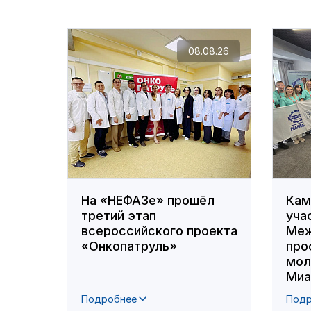
08.08.26
На «НЕФАЗе» прошёл
Кам
третий этап
уча
всероссийского проекта
Меж
«Онкопатруль»
про
мол
Миа
Подробнее
Подр