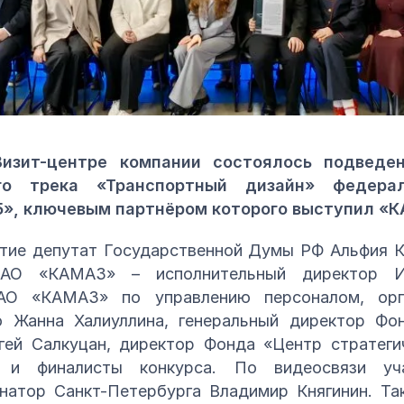
Визит-центре компании состоялось подведе
го трека «Транспортный дизайн» федера
5», ключевым партнёром которого выступил «
тие депутат Государственной Думы РФ Альфия К
ПАО «КАМАЗ» – исполнительный директор И
ПАО «КАМАЗ» по управлению персоналом, орг
ю Жанна Халиуллина, генеральный директор Фо
ей Салкуцан, директор Фонда «Центр стратеги
 и финалисты конкурса. По видеосвязи уча
рнатор Санкт-Петербурга Владимир Княгинин. Т