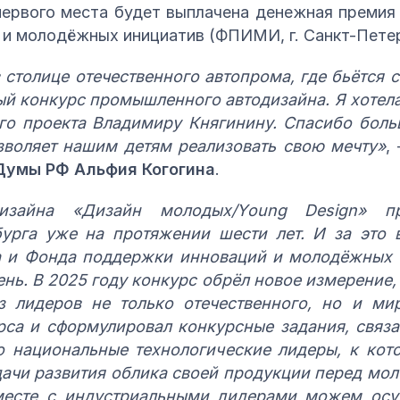
ервого места будет выплачена денежная премия 
и молодёжных инициатив (ФПИМИ, г. Санкт-Петер
в столице отечественного автопрома, где бьётся
ый конкурс промышленного автодизайна. Я хотела
ого проекта Владимиру Княгинину. Спасибо боль
зволяет нашим детям реализовать свою мечту»
,
Думы РФ Альфия Когогина
.
изайна «Дизайн молодых/Yоung Dеsіgn» п
бурга уже на протяжении шести лет. И за это 
а и Фонда поддержки инноваций и молодёжных 
нь. В 2025 году конкурс обрёл новое измерение,
 лидеров не только отечественного, но и ми
са и сформулировал конкурсные задания, связа
о национальные технологические лидеры, к кот
дачи развития облика своей продукции перед м
месте с индустриальными лидерами можем осущ