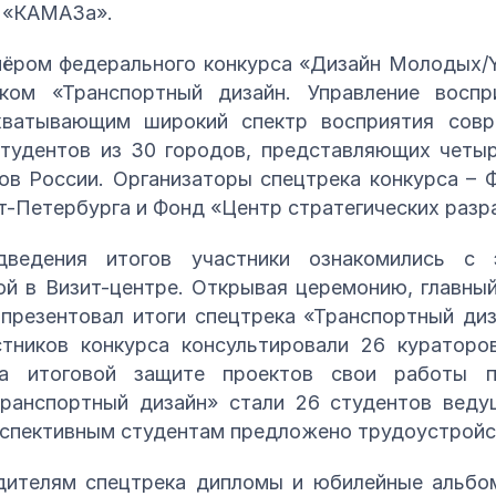
т «КАМАЗа».
нёром федерального конкурса «Дизайн Молодых/Y
ом «Транспортный дизайн. Управление воспр
хватывающим широкий спектр восприятия совр
тудентов из 30 городов, представляющих четыр
ов России. Организаторы спецтрека конкурса –
-Петербурга и Фонд «Центр стратегических разр
ведения итогов участники ознакомились с 
ой в Визит-центре. Открывая церемонию, главн
резентовал итоги спецтрека «Транспортный диз
стников конкурса консультировали 26 кураторо
а итоговой защите проектов свои работы пр
ранспортный дизайн» стали 26 студентов веду
рспективным студентам предложено трудоустрой
едителям спецтрека дипломы и юбилейные альб