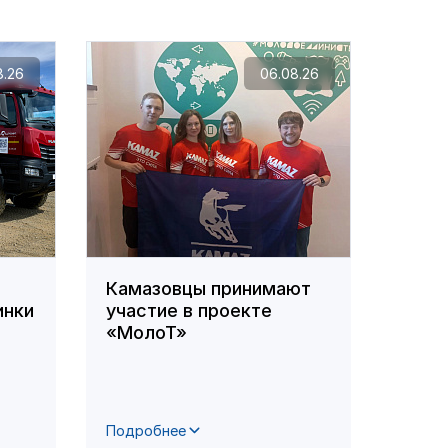
8.26
06.08.26
Камазовцы принимают
На з
инки
участие в проекте
сост
«МолоТ»
сове
проф
Подробнее
Подро