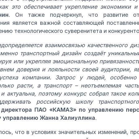
 как это обеспечивает укрепление экономики 
нин
. Он также подчеркнул, что развитие от
ния является важной составляющей поставлен
ению технологического суверенитета и конкурент
едопределяется взаимосвязью качественного ди
менно транспортный дизайн создаёт уникальны
руя или укрепляя эмоциональную привязанность
нем доверия и лояльности своей аудитории, яв
 успеха компании. Запрос у людей, особенно
лько расти, а транспорт – неотъемлемая част
и актуальна, поэтому конкурс собрал такое кол
держивать российскую школу транспортного
о директора ПАО «КАМАЗ» по управлению перс
у управлению Жанна Халиуллина
.
ось, что в условиях значительных изменений, п