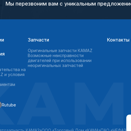
Мы перезвоним вам с уникальным предложен
ии
Запчасти
Контакты
Оригинальные запчасти КAMAZ
ия
Возможные неисправности
двигателей при использовании
неоригинальных запчастей
KAM
ательства на
Z и условия
лиентам
Rutube
втозапчасть КАМАЗ»
ООО «Торговый Дом «КАМА»
ПАО «НЕФАЗ»