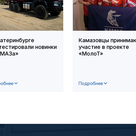
катеринбурге
Камазовцы принима
тестировали новинки
участие в проекте
АМАЗа»
«МолоТ»
обнее
Подробнее