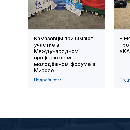
Камазовцы принимают
В Е
участие в
про
Международном
«К
профсоюзном
молодёжном форуме в
Миассе
Подробнее
Подр