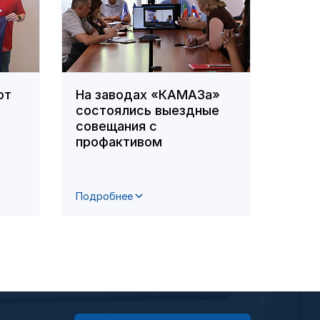
ют
На заводах «КАМАЗа»
В ПА
состоялись выездные
орга
совещания с
по д
профактивом
сотр
цент
Подробнее
Подро