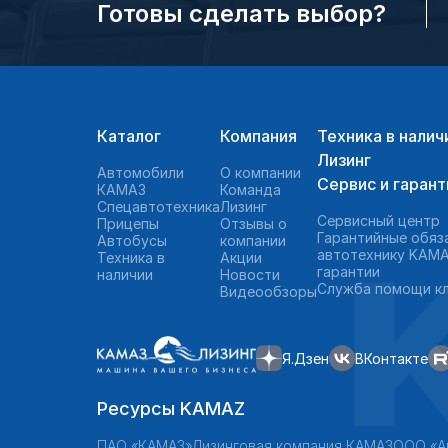
Готовы сделать выбор?
Каталог
Компания
Техника в налич
Лизинг
Автомобили
О компании
Сервис и гарант
КАМАЗ
Команда
Спецавтотехника
Лизинг
Сервисный центр
Прицепы
Отзывы о
Гарантийные обяз
Автобусы
компании
автотехнику KAMA
Техника в
Акции
гарантии
наличии
Новости
Служба помощи к
Видеообзоры
Я.Дзен
ВКонтакте
Ресурсы KAMAZ
ПАО «КАМАЗ»
Лизинговая компания КАМАЗ
ООО «А