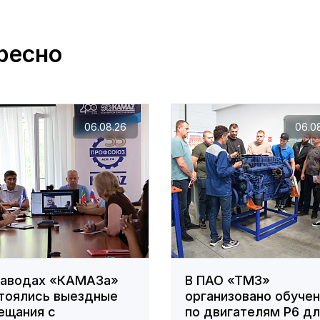
ресно
06.08.26
06.0
заводах «КАМАЗа»
В ПАО «ТМЗ»
тоялись выездные
организовано обуче
ещания с
по двигателям Р6 д