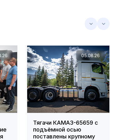
8.26
05.08.26
Тягачи КАМАЗ-65659 с
Сотр
ние
подъёмной осью
вошл
ля
поставлены крупному
побе