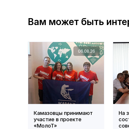
Вам может быть инте
06.08.26
Камазовцы принимают
На 
участие в проекте
сос
«МолоТ»
сов