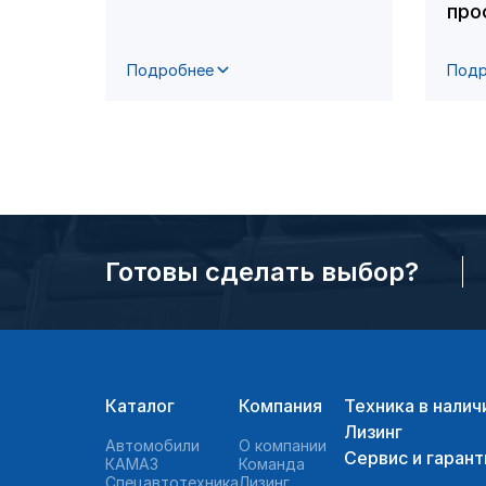
про
Подробнее
Подр
Готовы сделать выбор?
Каталог
Компания
Техника в налич
Лизинг
Автомобили
О компании
Сервис и гарант
КАМАЗ
Команда
Спецавтотехника
Лизинг