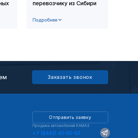
ных
перевозчику из Сибири
респ
фото
Подробнее
Подро
ием
Заказать звонок
Отправить заявку
Продажа автомобилей КАМАЗ
+7 (8443) 43-00-93