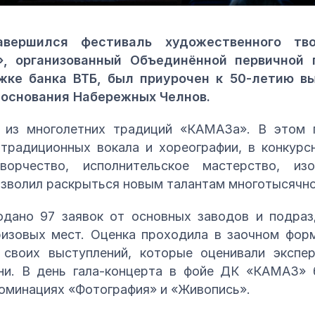
авершился фестиваль художественного тв
», организованный Объединённой первичной 
ке банка ВТБ, был приурочен к 50‑летию вы
 основания Набережных Челнов.
 из многолетних традиций «КАМАЗа». В этом 
традиционных вокала и хореографии, в конкур
ворчество, исполнительское мастерство, из
озволил раскрыться новым талантам многотысячно
дано 97 заявок от основных заводов и подраз
изовых мест. Оценка проходила в заочном форм
своих выступлений, которые оценивали экспе
и. В день гала-концерта в фойе ДК «КАМАЗ» 
номинациях «Фотография» и «Живопись».