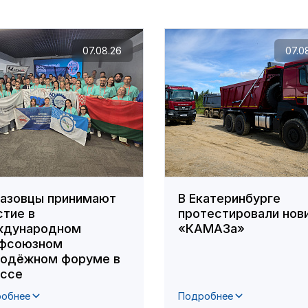
07.08.26
07.0
азовцы принимают
В Екатеринбурге
стие в
протестировали нов
дународном
«КАМАЗа»
фсоюзном
одёжном форуме в
ссе
обнее
Подробнее