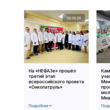
08.08.26
На «НЕФАЗе» прошёл
Кам
третий этап
уча
всероссийского проекта
Меж
«Онкопатруль»
про
мол
Миа
Подробнее
Подр