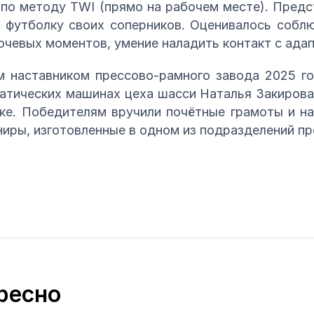
 по методу TWI (прямо на рабочем месте). Пред
 футболку своих соперников. Оценивалось собл
ючевых моментов, умение наладить контакт с ада
м наставником прессово-рамного завода 2025 го
атических машинах цеха шасси Наталья Закирова
ске. Победителям вручили почётные грамоты и н
ниры, изготовленные в одном из подразделений п
ресно