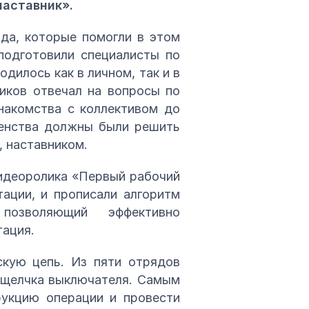
наставник».
да, которые помогли в этом
подготовили специалисты по
дилось как в личном, так и в
ников отвечал на вопросы по
знакомства с коллективом до
венства должны были решить
, наставником.
видеоролика «Первый рабочий
ации, и прописали алгоритм
позволяющий эффективно
тация.
скую цепь. Из пяти отрядов
е щелчка выключателя. Самым
укцию операции и провести