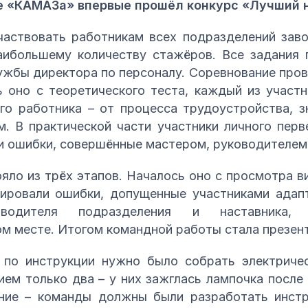
е «КАМАЗа» впервые прошёл конкурс «Лучший 
частвовать работникам всех подразделений заво
наибольшему количеству стажёров. Все задания 
жбы директора по персоналу. Соревнование прово
 оно с теоретического теста, каждый из участ
го работника – от процесса трудоустройства, 
м. В практической части участники личного пер
ти ошибки, совершённые мастером, руководителем
яло из трёх этапов. Началось оно с просмотра 
зировали ошибки, допущенные участниками адапт
оводителя подразделения и наставника, 
ом месте. Итогом командной работы стала презен
по инструкции нужно было собрать электриче
ием только два – у них зажглась лампочка посл
ние – команды должны были разработать инстр