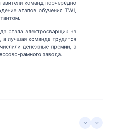
ставители команд поочерёдно
юдение этапов обучения TWI,
птантом.
да стала электросварщик на
, а лучшая команда трудится
ачислили денежные премии, а
рессово-рамного завода.