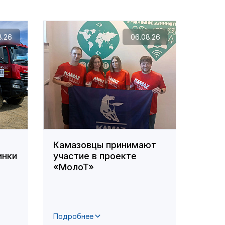
8.26
06.08.26
Камазовцы принимают
На з
инки
участие в проекте
сост
«МолоТ»
сове
проф
Подробнее
Подро