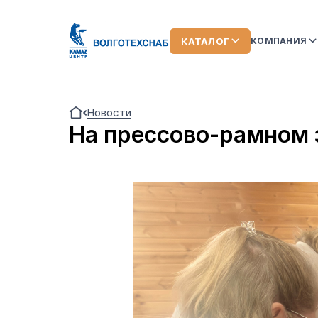
КАТАЛОГ
КОМПАНИЯ
О КОМПАН
Новости
КОМАНДА
На прессово-рамном 
ЛИЗИНГ
ОТЗЫВЫ О
АКЦИИ
НОВОСТИ
ВИДЕООБ