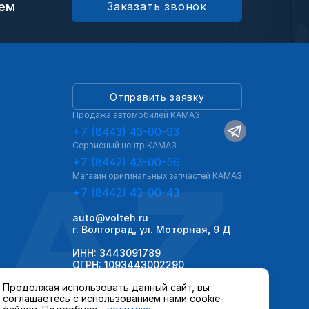
ием
Заказать звонок
Отправить заявку
Продажа автомобилей КАМАЗ
+7 (8443) 43-00-93
Сервисный центр КАМАЗ
AZ
+7 (8442) 43-00-56
Магазин оригинальных запчастей КАМАЗ
+7 (8442) 43-00-43
auto@volteh.ru
г. Волгоград, ул. Моторная, 9 Д
ИНН: 3443091789
ОГРН: 1093443002290
Продолжая использовать данный сайт, вы
соглашаетесь с использованием нами cookie-