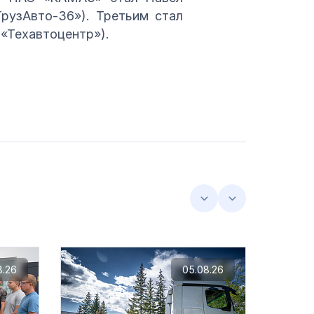
рузАвто-36»). Третьим стал
«Техавтоцентр»).
8.26
05.08.26