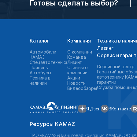
Готовы сделать выбор?
Каталог
Компания
Техника в налич
Лизинг
Автомобили
О компании
Сервис и гарант
КАМАЗ
Команда
Спецавтотехника
Лизинг
Сервисный центр
Прицепы
Отзывы о
Гарантийные обяз
Автобусы
компании
автотехнику KAMA
Техника в
Акции
гарантии
наличии
Новости
Служба помощи к
Видеообзоры
Я.Дзен
ВКонтакте
Ресурсы KAMAZ
ПАО «КАМАЗ»
Лизинговая компания КАМАЗ
ООО «А