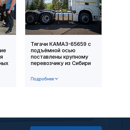
Тягачи КАМАЗ-65659 с
Сотр
ние
подъёмной осью
вошл
ля
поставлены крупному
побе
ных
перевозчику из Сибири
респ
фото
Подробнее
Подро