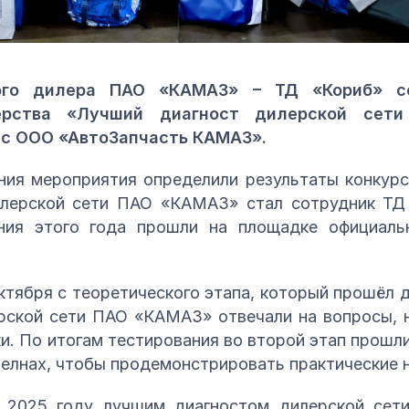
ого дилера ПАО «КАМАЗ» – ТД «Кориб» со
терства «Лучший диагност дилерской сет
 с ООО «АвтоЗапчасть КАМАЗ».
ния мероприятия определили результаты конкурс
лерской сети ПАО «КАМАЗ» стал сотрудник ТД
ния этого года прошли на площадке официаль
ктября с теоретического этапа, который прошёл 
рской сети ПАО «КАМАЗ» отвечали на вопросы, 
и. По итогам тестирования во второй этап прошли
елнах, чтобы продемонстрировать практические н
в 2025 году лучшим диагностом дилерской се