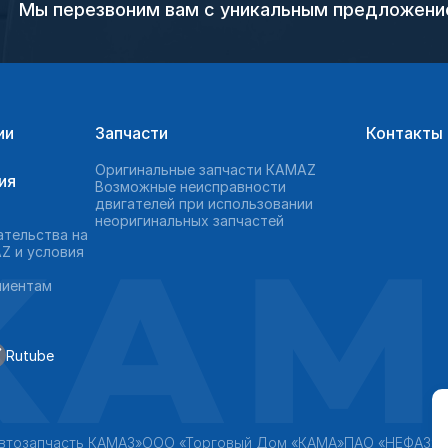
Мы перезвоним вам с уникальным предложен
ии
Запчасти
Контакты
Оригинальные запчасти КAMAZ
ия
Возможные неисправности
двигателей при использовании
неоригинальных запчастей
KAM
ательства на
Z и условия
лиентам
Rutube
втозапчасть КАМАЗ»
ООО «Торговый Дом «КАМА»
ПАО «НЕФАЗ»