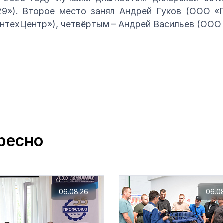
9»). Второе место занял Андрей Гуков (ООО «Г
техЦентр»), четвёртым – Андрей Васильев (ООО 
ресно
06.08.26
06.0