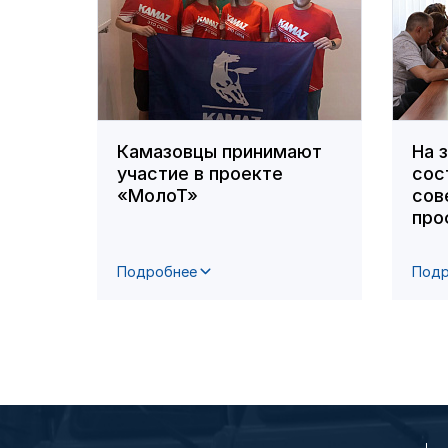
Камазовцы принимают
На 
участие в проекте
сос
«МолоТ»
сов
про
Подробнее
Подр