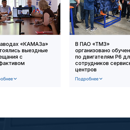
заводах «КАМАЗа»
В ПАО «ТМЗ»
тоялись выездные
организовано обуче
ещания с
по двигателям Р6 д
фактивом
сотрудников сервис
центров
обнее
Подробнее