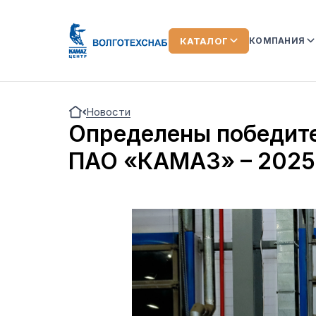
КАТАЛОГ
КОМПАНИЯ
О КОМПАН
Новости
КОМАНДА
Определены победите
ЛИЗИНГ
ПАО «КАМАЗ» – 2025
ОТЗЫВЫ О
АКЦИИ
НОВОСТИ
ВИДЕООБ