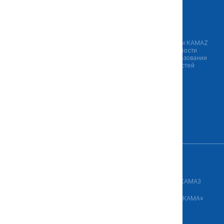
Техника в наличии
Запчасти
Лизинг
Оригинальные запчасти КAMAZ
Сервис и гарантия
Возможные неисправности
двигателей при использовании
неоригинальных запчастей
Сервисный центр
Гарантийные обязательства на
автотехнику KAMAZ и условия
гарантии
Служба помощи клиентам
Контакты
Ресурсы KAMAZ
ПАО «КАМАЗ»
Лизинговая компания КАМАЗ
ООО «Автозапчасть КАМАЗ»
ООО «Торговый Дом «КАМА»
ПАО «НЕФАЗ»
ПАО «ТЗА»