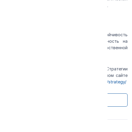
модернизации и локализации компонентной базы,
· новые бизнес-модели и цифровые решения,
обеспечивают долгосрочную динамику и устойчивость
развития бизнеса Группы «КАМАЗ», нацеленность на
выполнение стратегии развития Государственной
корпорации «Ростех» на период до 2036 года.
Публичная версия актуализированной Стратегии
«КАМАЗ-2030/2036» размещена на корпоративном сайте
ПАО «КАМАЗ»
https://kamaz.ru/about/development/strategy/
Ко всем новостям