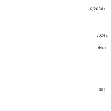
Целевые показатели Стратегии «КАМАЗ-2030/2036»
2024 г.
Факт
Выручка, млрд. руб.
394