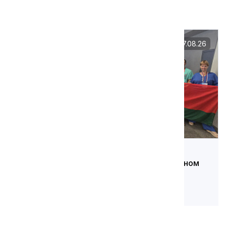
Вам может быть интересно
07.08.26
Камазовцы принимают участие в
Международном профсоюзном молодёжном
форуме в Миассе
Подробнее