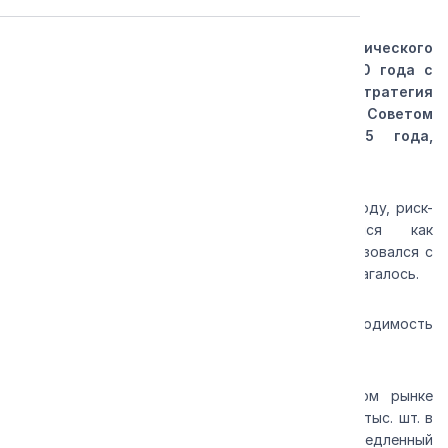
Актуализированная программа стратегического
развития ПАО «КАМАЗ» на период до 2030 года с
прогнозом до 2036 года (Стратегия
«КАМАЗ-2030/2036»), утверждённая Советом
директоров компании 12 декабря 2025 года,
представлена в публичной версии.
В стратегии «КАМАЗа», разработанной в 2023 году, риск-
ориентированный сценарий рассматривался как
потенциально возможный, но по факту он реализовался с
ещё более негативными эффектами, чем предполагалось.
Основные факторы, определившие необходимость
актуализации стратегии:
· кризисное падение спроса на российском рынке
крупнотоннажных грузовых автомобилей (со 111 тыс. шт. в
2024 году до 52 тыс. шт. в 2025 году), медленный