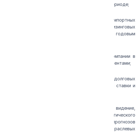
восстановительный рост спроса в прогнозном периоде;
· большие нераспроданные стоки ввезённых импортных
грузовиков и возвратный парк грузовиков у лизинговых
компаний (в совокупности сопоставимые с годовым
объёмом российского рынка грузовиков);
· снижение операционной рентабельности компании в
ценовом противостоянии с иностранными конкурентами;
· увеличение затрат компании на обслуживание долговых
обязательств под действием высокой ключевой ставки и
оптимизация инвестиций.
Сохраняя неизменной миссию и стратегическое видение,
«КАМАЗ» скорректировал параметры стратегического
развития, исходя из сложившихся реалий и прогнозов
изменения макроэкономических и рыночно-отраслевых
факторов.