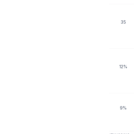
Продажа грузовых автомобилей,
35
тыс. шт.
Доля продаж за рубежом, %
12%
EBITDA, % от выручки
9%