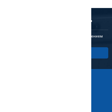
Готовы сделать выбор?
Мы перезвоним вам с уникальным предложением
Заказать звонок
Каталог
Компания
Автомобили КАМАЗ
О компании
Спецавтотехника
Команда
Прицепы
Лизинг
Автобусы
Отзывы о компании
Техника в наличии
Акции
Новости
Видеообзоры