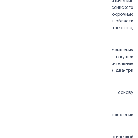
Стратегия «КАМАЗ-2030/2036» содержит аналитические
материалы и прогнозы развития мирового и российского
рынка коммерческого автотранспорта, долгосрочные
цели и направления развития компании, задачи в области
устойчивого развития и социального партнёрства,
ключевые аспекты риск-менеджмента.
Реализация стратегии и программы повышения
эффективности бизнеса обеспечит выход из текущей
негативной экономической ситуации на положительные
финансовые результаты компании в ближайшие два-три
года.
Стратегические приоритеты, формирующие основу
отраслевого лидерства «КАМАЗа»:
· развитие продуктовой линейки новых поколений
грузовиков и пассажирского транспорта,
· ввод в действие проектов технологической