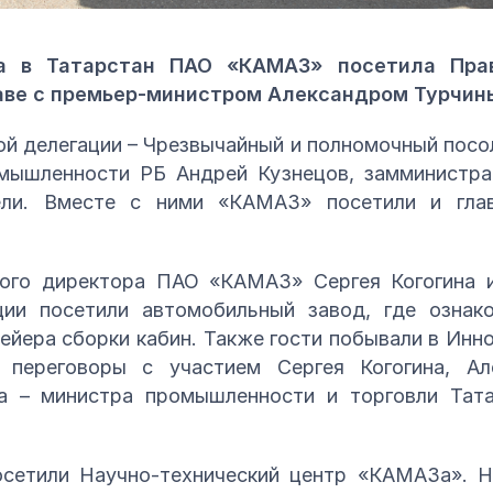
та в Татарстан ПАО «КАМАЗ» посетила Прав
лаве с премьер-министром Александром Турчин
ой делегации – Чрезвычайный и полномочный посо
мышленности РБ Андрей Кузнецов, замминистр
ели. Вместе с ними «КАМАЗ» посетили и гла
ого директора ПАО «КАМАЗ» Сергея Когогина 
ии посетили автомобильный завод, где ознак
вейера сборки кабин. Также гости побывали в Ин
 переговоры с участием Сергея Когогина, Ал
а – министра промышленности и торговли Тат
осетили Научно-технический центр «КАМАЗа». Н