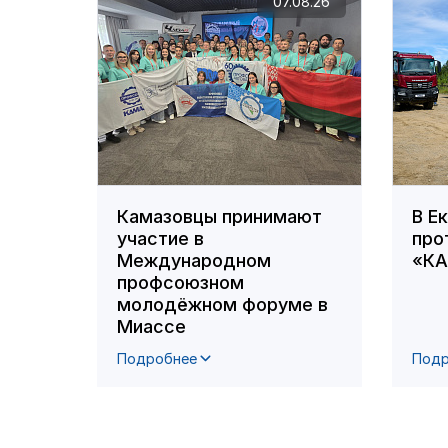
07.08.26
Камазовцы принимают
В Е
участие в
про
Международном
«К
профсоюзном
молодёжном форуме в
Миассе
Подробнее
Подр