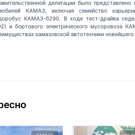
вительственной делегации было представлено 
омобилей КАМАЗ, включая семейство карьерны
одоробус КАМАЗ-6290. В ходе тест-драйва седе
) и бортового электрического мусоровоза КА
реимуществах камазовской автотехники новейшего 
ресно