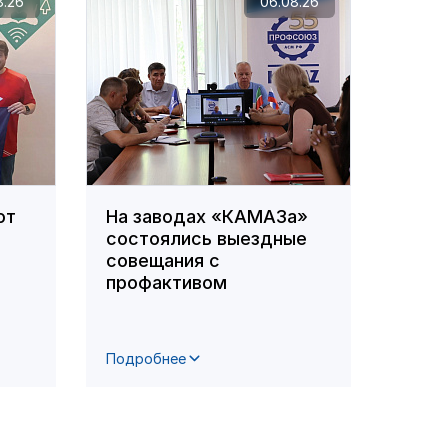
8.26
06.08.26
ют
На заводах «КАМАЗа»
В ПА
состоялись выездные
орга
совещания с
по д
профактивом
сотр
цент
Подробнее
Подро