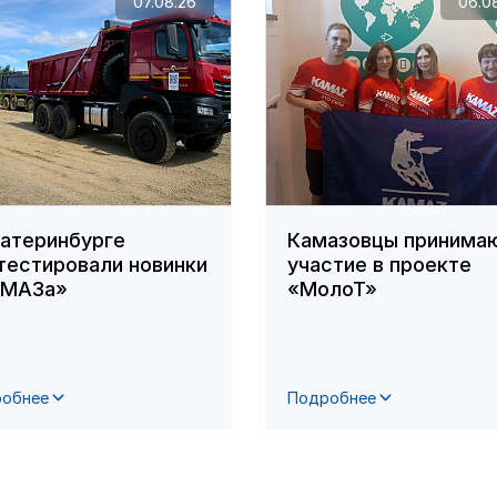
07.08.26
06.0
катеринбурге
Камазовцы принима
тестировали новинки
участие в проекте
АМАЗа»
«МолоТ»
обнее
Подробнее