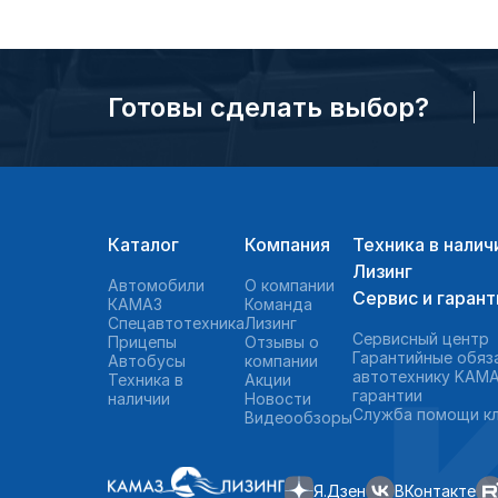
Готовы сделать выбор?
Каталог
Компания
Техника в налич
Лизинг
Автомобили
О компании
Сервис и гарант
КАМАЗ
Команда
Спецавтотехника
Лизинг
Сервисный центр
Прицепы
Отзывы о
Гарантийные обяз
Автобусы
компании
автотехнику KAMA
Техника в
Акции
гарантии
наличии
Новости
Служба помощи к
Видеообзоры
Я.Дзен
ВКонтакте