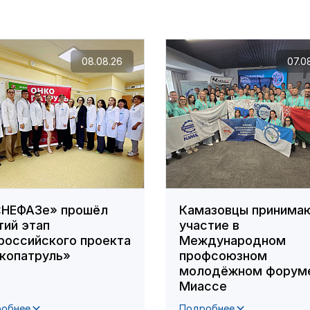
08.08.26
07.0
«НЕФАЗе» прошёл
Камазовцы принима
тий этап
участие в
российского проекта
Международном
копатруль»
профсоюзном
молодёжном форуме
Миассе
обнее
Подробнее