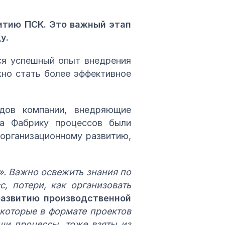
итию ПСК. Это важный этап
у.
ся успешный опыт внедрения
жно стать более эффективное
дов компании, внедряющие
на Фабрику процессов были
 организационному развитию,
». Важно освежить знания по
, потери, как организовать
развитию производственной
 которые в формате проектов
ши процессы, тоже взяты из