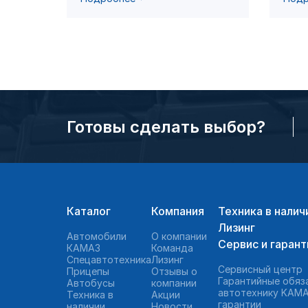
Готовы сделать выбор?
Каталог
Компания
Техника в налич
Лизинг
Автомобили
О компании
Сервис и гарант
КАМАЗ
Команда
Спецавтотехника
Лизинг
Сервисный центр
Прицепы
Отзывы о
Гарантийные обяз
Автобусы
компании
автотехнику KAMA
Техника в
Акции
гарантии
наличии
Новости