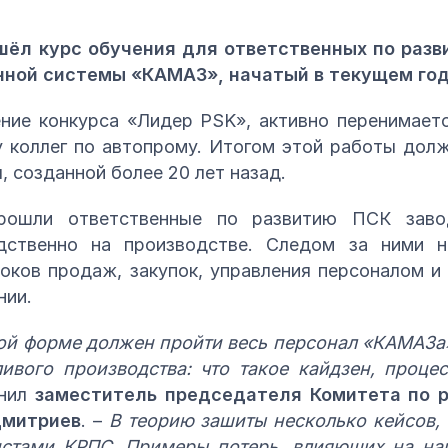
шёл курс обучения для ответственных по разв
нной системы «КАМАЗ», начатый в текущем год
ние конкурса «Лидер PSK», активно перенимает
 коллег по автопрому. Итогом этой работы дол
 созданной более 20 лет назад.
рошли ответственные по развитию ПСК заво
дственно на производстве. Следом за ними 
локов продаж, закупок, управления персоналом и
нии.
ной форме должен пройти весь персонал «КАМАЗа
вого производства: что такое кайдзен, процесс
снил
заместитель председателя Комитета по 
Дмитриев
. –
В теорию зашиты несколько кейсов,
стами КРПС. Примеры потерь, влияющих на на