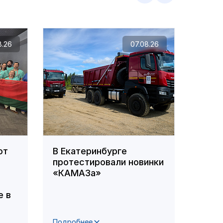
8.26
07.08.26
ют
В Екатеринбурге
Кама
протестировали новинки
учас
«КАМАЗа»
«Мол
 в
Подробнее
Подро