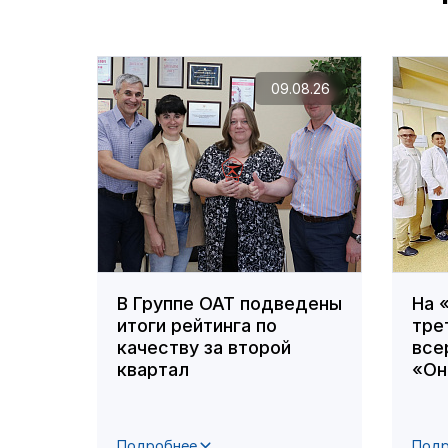
09.08.26
В Группе ОАТ подведены
На 
итоги рейтинга по
тре
качеству за второй
все
квартал
«Он
Подробнее
Подр