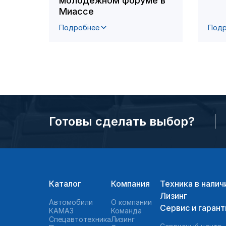
молодёжном форуме в
Миассе
Подробнее
Подр
Готовы сделать выбор?
Каталог
Компания
Техника в налич
Лизинг
Автомобили
О компании
Сервис и гарант
КАМАЗ
Команда
Спецавтотехника
Лизинг