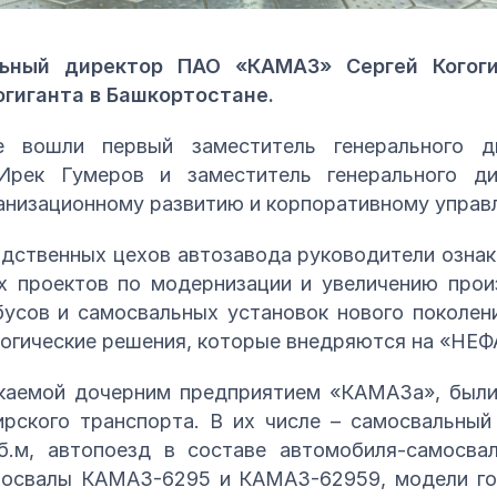
альный директор ПАО «КАМАЗ» Сергей Когог
гиганта в Башкортостане.
е вошли первый заместитель генерального
 Ирек Гумеров и заместитель генерального 
анизационному развитию и корпоративному управ
дственных цехов автозавода руководители озна
х проектов по модернизации и увеличению про
бусов и самосвальных установок нового поколен
огические решения, которые внедряются на «НЕФ
скаемой дочерним предприятием «КАМАЗа», был
ирского транспорта. В их числе – самосвальны
.м, автопоезд в составе автомобиля-самосва
освалы КАМАЗ-6295 и КАМАЗ-62959, модели го