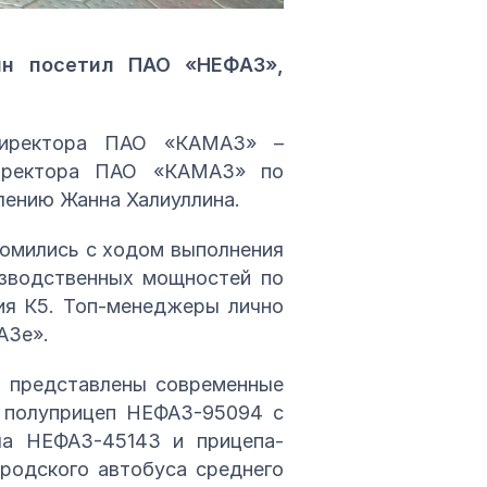
ин посетил ПАО «НЕФАЗ»,
 директора ПАО «КАМАЗ» –
директора ПАО «КАМАЗ» по
лению Жанна Халиуллина.
комились с ходом выполнения
изводственных мощностей по
ия К5. Топ-менеджеры лично
АЗе».
и представлены современные
й полуприцеп НЕФАЗ-95094 с
ла НЕФАЗ-45143 и прицепа-
родского автобуса среднего