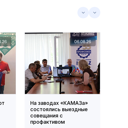
8.26
06.08.26
ют
На заводах «КАМАЗа»
В ПА
состоялись выездные
орга
совещания с
по д
профактивом
сотр