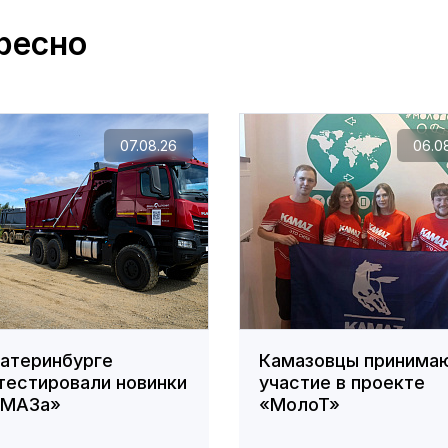
ресно
07.08.26
06.0
катеринбурге
Камазовцы принима
тестировали новинки
участие в проекте
АМАЗа»
«МолоТ»