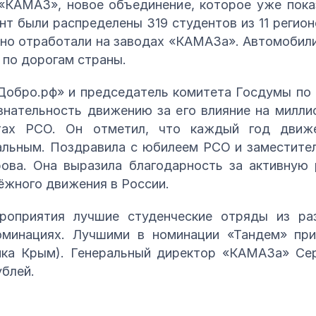
«КАМАЗ», новое объединение, которое уже пока
нт были распределены 319 студентов из 11 регион
но отработали на заводах «КАМАЗа». Автомобили
ы по дорогам страны.
Добро.рф» и председатель комитета Госдумы по
знательность движению за его влияние на милли
тах РСО. Он отметил, что каждый год движе
альным. Поздравила с юбилеем РСО и заместител
ова. Она выразила благодарность за активную
ёжного движения в России.
роприятия лучшие студенческие отряды из ра
оминациях. Лучшими в номинации «Тандем» при
ика Крым). Генеральный директор «КАМАЗа» Сер
ублей.