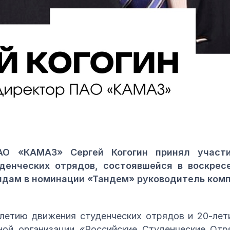
АО «КАМАЗ» Сергей Когогин принял участ
денческих отрядов, состоявшейся в воскресе
дам в номинации «Тандем» руководитель комп
-летию движения студенческих отрядов и 20-л
ой организации «Российские Студенческие Отр