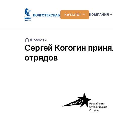
КАТАЛОГ
КОМПАНИЯ
О КОМПАН
Новости
КОМАНДА
Сергей Когогин приня
ЛИЗИНГ
отрядов
ОТЗЫВЫ О
АКЦИИ
НОВОСТИ
ВИДЕООБ