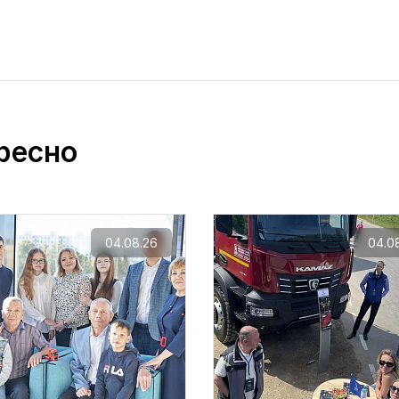
ресно
04.08.26
04.0