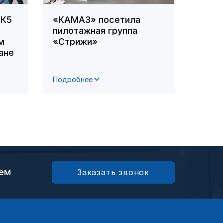
 К5
«КАМАЗ» посетила
В ка
пилотажная группа
оздо
м
«Стрижи»
комп
ане
сост
футб
Подробнее
Подро
ием
Заказать звонок