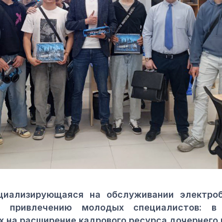
циализирующаяся на обслуживании электро
о привлечению молодых специалистов: в
х на расширение кадрового ресурса дочернег