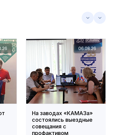
8.26
06.08.26
ют
На заводах «КАМАЗа»
В ПА
состоялись выездные
орга
совещания с
по д
профактивом
сотр