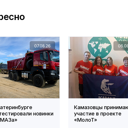
ресно
07.08.26
06.0
катеринбурге
Камазовцы принима
тестировали новинки
участие в проекте
АМАЗа»
«МолоТ»