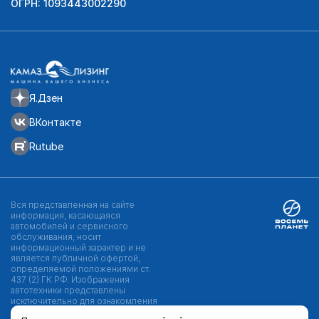
ОГРН: 1093443002290
Я.Дзен
ВКонтакте
Rutube
Вся представленная на сайте
информация, касающаяся
автомобилей и сервисного
обслуживания, носит
информационный характер и не
является публичной офертой,
определяемой положениями ст.
437 (2) ГК РФ. Изображения
автотехники представлены
исключительно для ознакомления
и могут отличаться от реальных.