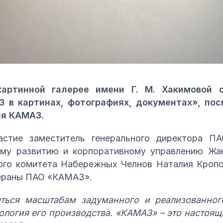
артинной галерее имени Г. М. Хакимовой 
 в картинах, фотографиях, документах», по
ля КАМАЗ.
астие заместитель генерального директора 
ому развитию и корпоративному управлению Жан
ого комитета Набережных Челнов Наталия Кропо
тераны ПАО «КАМАЗ».
яться масштабам задуманного и реализованног
хнология его производства. «КАМАЗ» – это настоя