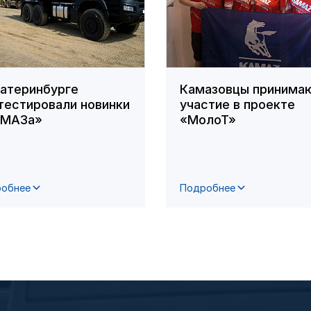
катеринбурге
Камазовцы принима
тестировали новинки
участие в проекте
АМАЗа»
«МолоТ»
обнее
Подробнее