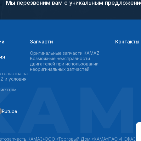
Мы перезвоним вам с уникальным предложен
ии
Запчасти
Контакты
Оригинальные запчасти КAMAZ
ия
Возможные неисправности
двигателей при использовании
неоригинальных запчастей
KAM
ательства на
Z и условия
лиентам
Rutube
втозапчасть КАМАЗ»
ООО «Торговый Дом «КАМА»
ПАО «НЕФАЗ»