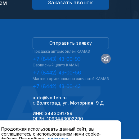
ием
Заказать звонок
Отправить заявку
Продажа автомобилей КАМАЗ
+7 (8443) 43-00-93
Сервисный центр КАМАЗ
AZ
+7 (8442) 43-00-56
Магазин оригинальных запчастей КАМАЗ
+7 (8442) 43-00-43
auto@volteh.ru
г. Волгоград, ул. Моторная, 9 Д
ИНН: 3443091789
ОГРН: 1093443002290
Продолжая использовать данный сайт, вы
соглашаетесь с использованием нами cookie-
файлов. Подробнее -
политика