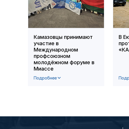
Камазовцы принимают
В Е
участие в
про
Международном
«К
профсоюзном
молодёжном форуме в
Миассе
Подробнее
Подр