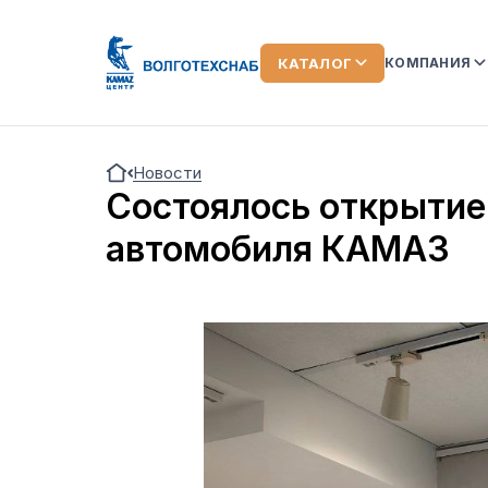
КАТАЛОГ
КОМПАНИЯ
О КОМПАН
Новости
КОМАНДА
Состоялось открытие
ЛИЗИНГ
автомобиля КАМАЗ
ОТЗЫВЫ О
АКЦИИ
НОВОСТИ
ВИДЕООБ