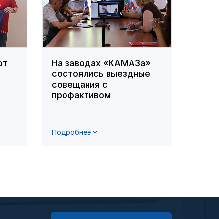
ют
На заводах «КАМАЗа»
В ПА
состоялись выездные
орга
совещания с
по д
профактивом
сотр
цент
Подробнее
Подро