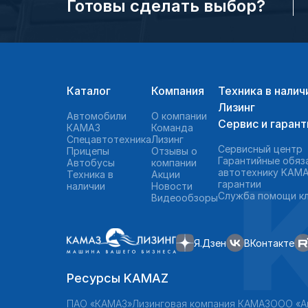
Готовы сделать выбор?
Каталог
Компания
Техника в налич
Лизинг
Автомобили
О компании
Сервис и гарант
КАМАЗ
Команда
Спецавтотехника
Лизинг
Сервисный центр
Прицепы
Отзывы о
Гарантийные обяз
Автобусы
компании
автотехнику KAMA
Техника в
Акции
гарантии
наличии
Новости
Служба помощи к
Видеообзоры
Я.Дзен
ВКонтакте
Ресурсы KAMAZ
ПАО «КАМАЗ»
Лизинговая компания КАМАЗ
ООО «А