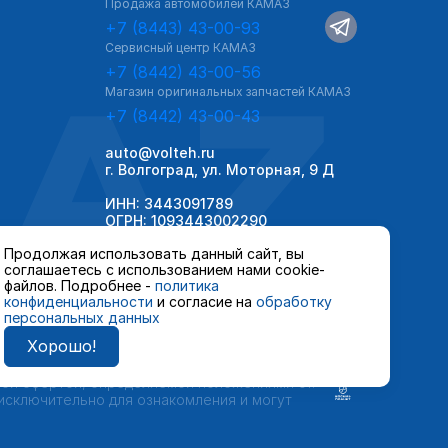
Продажа автомобилей КАМАЗ
+7 (8443) 43-00-93
Сервисный центр КАМАЗ
AZ
+7 (8442) 43-00-56
Магазин оригинальных запчастей КАМАЗ
+7 (8442) 43-00-43
auto@volteh.ru
г. Волгоград, ул. Моторная, 9 Д
ИНН: 3443091789
ОГРН: 1093443002290
Продолжая использовать данный сайт, вы
соглашаетесь с использованием нами cookie-
файлов. Подробнее -
политика
конфиденциальности
и согласие на
обработку
персональных данных
Хорошо!
 автомобилей и сервисного обслуживания,
ной офертой, определяемой положениями ст.
 исключительно для ознакомления и могут