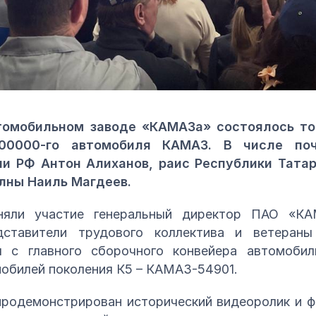
втомобильном заводе «КАМАЗа» состоялось т
00000-го автомобиля КАМАЗ. В числе по
и РФ Антон Алиханов, раис Республики Тата
лны Наиль Магдеев.
няли участие генеральный директор ПАО «КАМ
дставители трудового коллектива и ветераны
л с главного сборочного конвейера автомоби
мобилей поколения К5 – КАМАЗ-54901.
продемонстрирован исторический видеоролик и ф