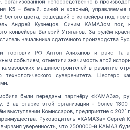
, организованной непосредственно в производст
я К5 – белый, синий и красный, управляемые 
 белого цвета, сошедший с конвейера под номер
тель Андрей Кузнецов. Синим КАМАЗом под 
ого конвейера Валерий Утяганов. За рулём крас
ститель начальника сдаточного производства Рус
и торговли РФ Антон Алиханов и раис Тата
жным событием, отметили значимость этой истори
 камазовских машиностроителей в развитие отра
ю технологического суверенитета. Шестеро к
ми.
мобиля были переданы партнёру «КАМАЗа», р
. В автопарке этой организации - более 1300
ём выступлении Комиссаров, предприятие с 2021 г
преимущества. Руководитель «КАМАЗа» Сергей К
выразил уверенность, что 2500000-й КАМАЗ буд