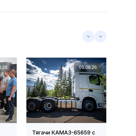
8.26
05.08.26
Тягачи КАМАЗ-65659 с
Сотр