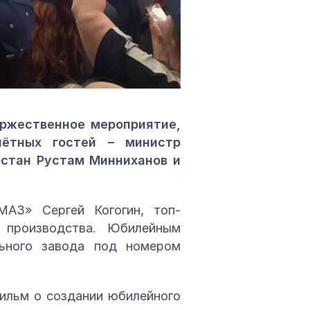
оржественное мероприятие,
чётных гостей – министр
рстан Рустам Минниханов и
АЗ» Сергей Когогин, топ-
 производства. Юбилейным
льного завода под номером
ильм о создании юбилейного