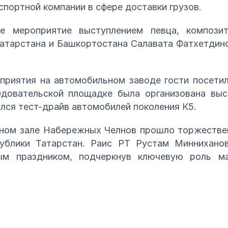
портной компании в сфере доставки грузов.
е мероприятие выступлением певца, композит
Татарстана и Башкортостана Салавата Фатхетдино
приятия на автомобильном заводе гости посетил
довательской площадке была организована вы
лся тест-драйв автомобилей поколения К5.
анном зале Набережных Челнов прошло торжестве
ублики Татарстан. Раис РТ Рустам Минниханов
ым праздником, подчеркнув ключевую роль м