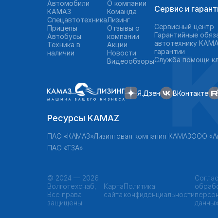
Автомобили
О компании
Сервис и гарант
КАМАЗ
Команда
Спецавтотехника
Лизинг
Сервисный центр
Прицепы
Отзывы о
Гарантийные обяз
Автобусы
компании
автотехнику KAMA
Техника в
Акции
гарантии
наличии
Новости
Служба помощи к
Видеообзоры
Я.Дзен
ВКонтакте
Ресурсы KAMAZ
ПАО «КАМАЗ»
Лизинговая компания КАМАЗ
ООО «А
ПАО «ТЗА»
©
2024 — 2026
Соглас
Волготехснаб,
Карта
Политика
обраб
Все права
сайта
конфиденциальности
персо
защищены
данны