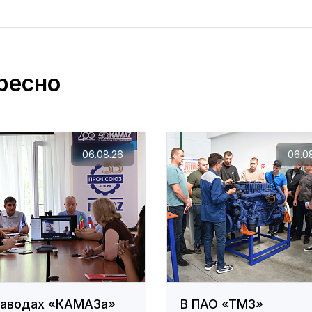
ресно
06.08.26
06.0
заводах «КАМАЗа»
В ПАО «ТМЗ»