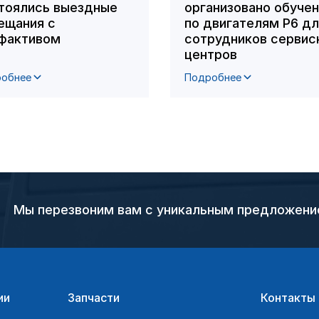
тоялись выездные
организовано обуче
ещания с
по двигателям Р6 д
фактивом
сотрудников сервис
центров
обнее
Подробнее
Мы перезвоним вам с уникальным предложен
ии
Запчасти
Контакты