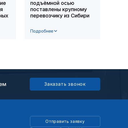
ние
подъёмной осью
вошл
ля
поставлены крупному
побе
ных
перевозчику из Сибири
респ
фото
Подробнее
Подро
ием
Заказать звонок
Отправить заявку