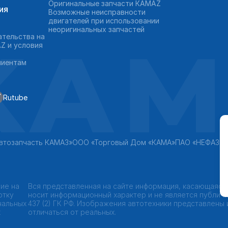
Оригинальные запчасти КAMAZ
ия
Возможные неисправности
двигателей при использовании
неоригинальных запчастей
KAM
ательства на
Z и условия
лиентам
Rutube
втозапчасть КАМАЗ»
ООО «Торговый Дом «КАМА»
ПАО «НЕФАЗ»
ие на
Вся представленная на сайте информация, касающаяся
отку
носит информационный характер и не является публич
нальных
437 (2) ГК РФ. Изображения автотехники представлены
х
отличаться от реальных.