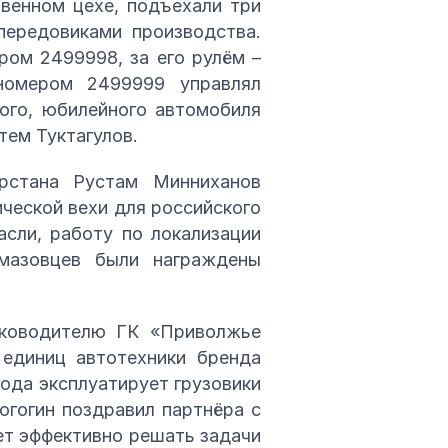
венном цехе, подъехали три
передовиками производства.
ом 2499998, за его рулём –
номером 2499999 управлял
ного, юбилейного автомобиля
тем Туктагулов.
рстана Рустам Минниханов
ческой вехи для российского
сли, работу по локализации
амазовцев были награждены
уководителю ГК «Приволжье
 единиц автотехники бренда
ода эксплуатирует грузовики
огогин поздравил партнёра с
ет эффективно решать задачи