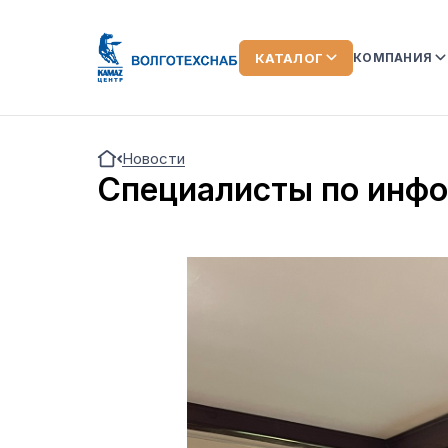
КАТАЛОГ
КОМПАНИЯ
О КОМПАН
Новости
КОМАНДА
Специалисты по инфо
ЛИЗИНГ
ОТЗЫВЫ О
АКЦИИ
НОВОСТИ
ВИДЕООБ