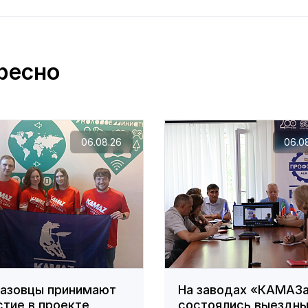
ресно
06.08.26
06.0
азовцы принимают
На заводах «КАМАЗ
стие в проекте
состоялись выездн