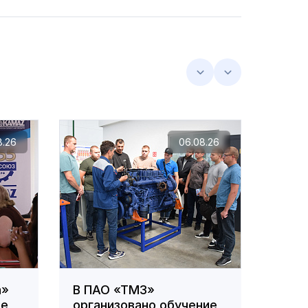
8.26
06.08.26
а»
В ПАО «ТМЗ»
Тяга
ые
организовано обучение
подъ