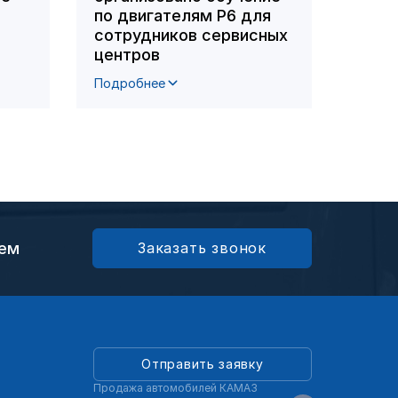
по двигателям Р6 для
пост
сотрудников сервисных
пере
центров
Подробнее
Подро
ием
Заказать звонок
Отправить заявку
Продажа автомобилей КАМАЗ