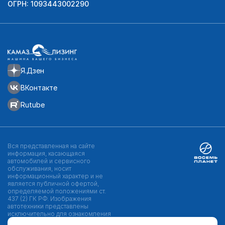
ОГРН: 1093443002290
Я.Дзен
ВКонтакте
Rutube
Вся представленная на сайте
информация, касающаяся
автомобилей и сервисного
обслуживания, носит
информационный характер и не
является публичной офертой,
определяемой положениями ст.
437 (2) ГК РФ. Изображения
автотехники представлены
исключительно для ознакомления
и могут отличаться от реальных.