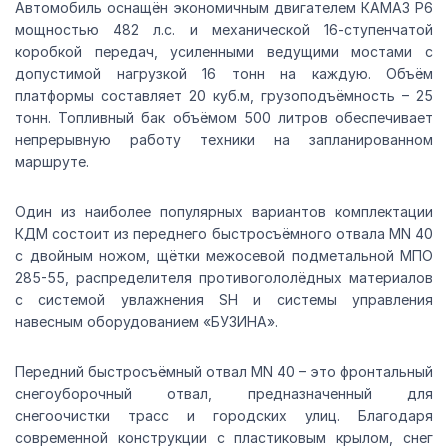
Автомобиль оснащён экономичным двигателем КАМАЗ Р6
мощностью 482 л.с. и механической 16-ступенчатой
коробкой передач, усиленными ведущими мостами с
допустимой нагрузкой 16 тонн на каждую. Объём
платформы составляет 20 куб.м, грузоподъёмность – 25
тонн. Топливный бак объёмом 500 литров обеспечивает
непрерывную работу техники на запланированном
маршруте.
Один из наиболее популярных вариантов комплектации
КДМ состоит из переднего быстросъёмного отвала MN 40
с двойным ножом, щётки межосевой подметальной МПО
285-55, распределителя противогололёдных материалов
с системой увлажнения SH и системы управления
навесным оборудованием «БУЗИНА».
Передний быстросъёмный отвал MN 40 – это фронтальный
снегоуборочный отвал, предназначенный для
снегоочистки трасс и городских улиц. Благодаря
современной конструкции с пластиковым крылом, снег