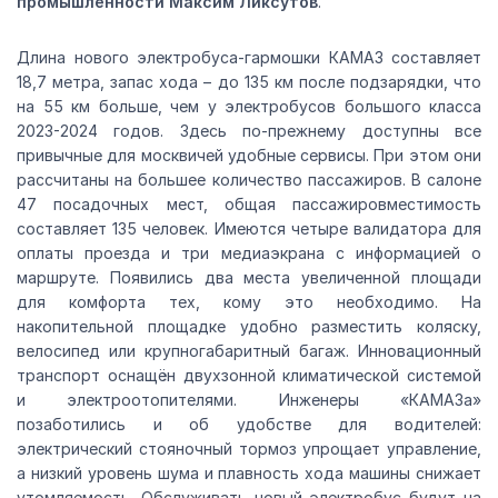
промышленности Максим Ликсутов
.
Длина нового электробуса-гармошки КАМАЗ составляет
18,7 метра, запас хода – до 135 км после подзарядки, что
на 55 км больше, чем у электробусов большого класса
2023-2024 годов. Здесь по-прежнему доступны все
привычные для москвичей удобные сервисы. При этом они
рассчитаны на большее количество пассажиров. В салоне
47 посадочных мест, общая пассажировместимость
составляет 135 человек. Имеются четыре валидатора для
оплаты проезда и три медиаэкрана с информацией о
маршруте. Появились два места увеличенной площади
для комфорта тех, кому это необходимо. На
накопительной площадке удобно разместить коляску,
велосипед или крупногабаритный багаж. Инновационный
транспорт оснащён двухзонной климатической системой
и электроотопителями. Инженеры «КАМАЗа»
позаботились и об удобстве для водителей:
электрический стояночный тормоз упрощает управление,
а низкий уровень шума и плавность хода машины снижает
утомляемость. Обслуживать новый электробус будут на