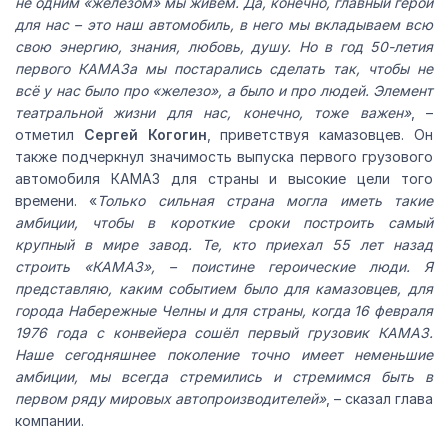
не одним «железом» мы живём. Да, конечно, главный герой
для нас – это наш автомобиль, в него мы вкладываем всю
свою энергию, знания, любовь, душу. Но в год 50-летия
первого КАМАЗа мы постарались сделать так, чтобы не
всё у нас было про «железо», а было и про людей. Элемент
театральной жизни для нас, конечно, тоже важен»
, –
отметил
Сергей Когогин
, приветствуя камазовцев. Он
также подчеркнул значимость выпуска первого грузового
автомобиля КАМАЗ для страны и высокие цели того
времени. «
Только сильная страна могла иметь такие
амбиции, чтобы в короткие сроки построить самый
крупный в мире завод. Те, кто приехал 55 лет назад
строить «КАМАЗ», – поистине героические люди. Я
представляю, каким событием было для камазовцев, для
города Набережные Челны и для страны, когда 16 февраля
1976 года с конвейера сошёл первый грузовик КАМАЗ.
Наше сегодняшнее поколение точно имеет неменьшие
амбиции, мы всегда стремились и стремимся быть в
первом ряду мировых автопроизводителей»
, – сказал глава
компании.