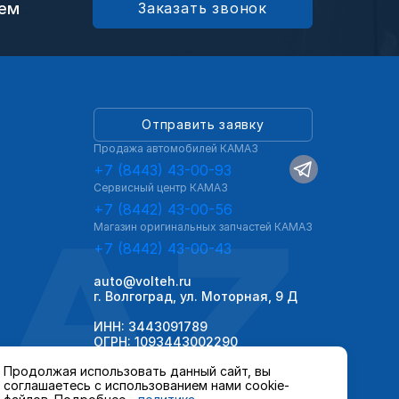
ием
Заказать звонок
Отправить заявку
Продажа автомобилей КАМАЗ
+7 (8443) 43-00-93
Сервисный центр КАМАЗ
AZ
+7 (8442) 43-00-56
Магазин оригинальных запчастей КАМАЗ
+7 (8442) 43-00-43
auto@volteh.ru
г. Волгоград, ул. Моторная, 9 Д
ИНН: 3443091789
ОГРН: 1093443002290
Продолжая использовать данный сайт, вы
соглашаетесь с использованием нами cookie-