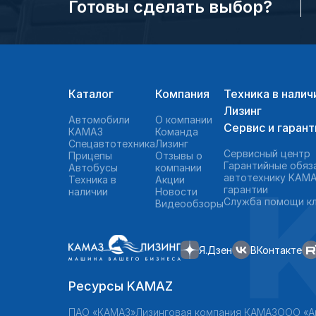
Готовы сделать выбор?
Каталог
Компания
Техника в налич
Лизинг
Автомобили
О компании
Сервис и гарант
КАМАЗ
Команда
Спецавтотехника
Лизинг
Сервисный центр
Прицепы
Отзывы о
Гарантийные обяз
Автобусы
компании
автотехнику KAMA
Техника в
Акции
гарантии
наличии
Новости
Служба помощи к
Видеообзоры
Я.Дзен
ВКонтакте
Ресурсы KAMAZ
ПАО «КАМАЗ»
Лизинговая компания КАМАЗ
ООО «А