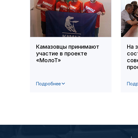
Камазовцы принимают
На 
участие в проекте
сос
«МолоТ»
сов
про
Подробнее
Подр