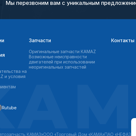
Мы перезвоним вам с уникальным предложен
ии
Запчасти
Контакты
Оригинальные запчасти КAMAZ
ия
Возможные неисправности
двигателей при использовании
неоригинальных запчастей
KAM
ательства на
Z и условия
лиентам
Rutube
втозапчасть КАМАЗ»
ООО «Торговый Дом «КАМА»
ПАО «НЕФАЗ»