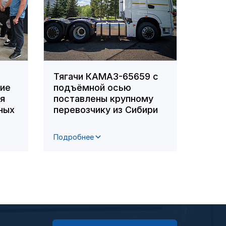
Тягачи КАМАЗ-65659 с
Сотр
ние
подъёмной осью
вошл
ля
поставлены крупному
побе
ных
перевозчику из Сибири
респ
фото
Подробнее
Подро