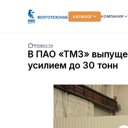
КАТАЛОГ
КОМПАНИЯ
О КОМПАН
Новости
КОМАНДА
В ПАО «ТМЗ» выпущен
ЛИЗИНГ
усилием до 30 тонн
ОТЗЫВЫ О
АКЦИИ
НОВОСТИ
ВИДЕООБ