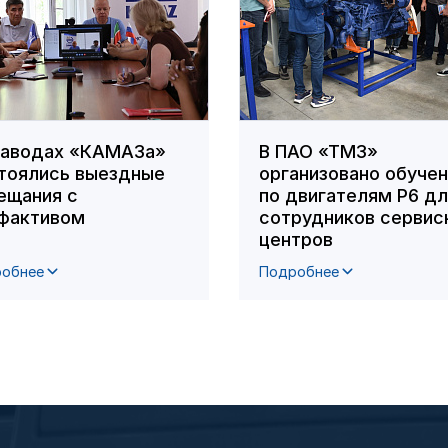
заводах «КАМАЗа»
В ПАО «ТМЗ»
тоялись выездные
организовано обуче
ещания с
по двигателям Р6 д
фактивом
сотрудников сервис
центров
обнее
Подробнее