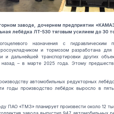
торном заводе, дочернем предприятии «КАМАЗ
ная лебёдка ЛТ-530 тяговым усилием до 30 т
огоцелевого назначения с гидравлическим п
тросоукладчиком и тормозом разработана для 
и и дальнейшей транспортировки других объе
 назад – в марте 2025 года. Этому предшест
производству автомобильных редукторных лебёд
ти годы производство лебёдок выросло в пять
оду ПАО «ТМЗ» планирует произвести около 12 ты
 коллектив завода выпустил 947 автомобильных 